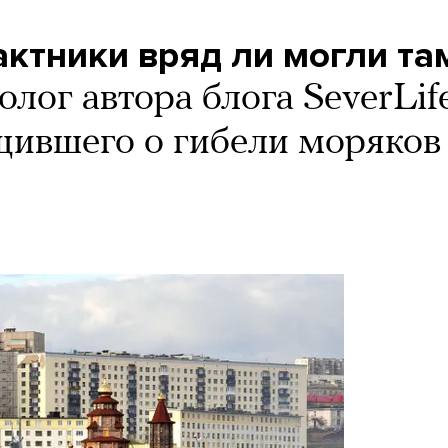
ктники вряд ли могли та
лог автора блога SeverLife
щившего о гибели моряков