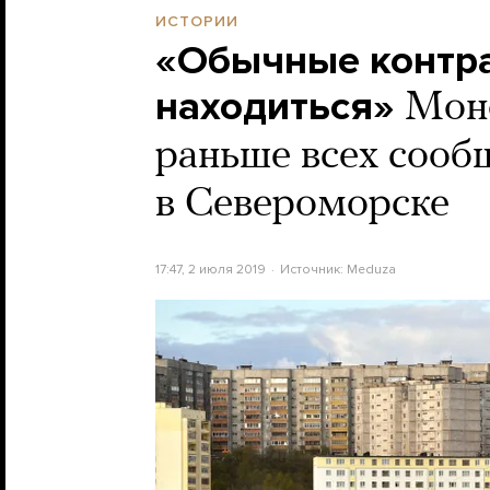
ИСТОРИИ
«Обычные контра
находиться»
Моно
раньше всех сооб
в Североморске
17:47, 2 июля 2019
Источник:
Meduza