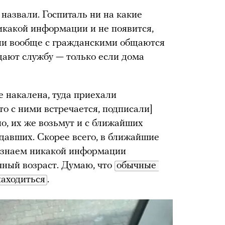
назвали. Госпиталь ни на какие
никакой информации и не появится,
Они вообще с гражданскими общаются
ждают службу — только если дома
де накалена, туда приехали
то с ними встречается, подписали]
о, их же возьмут и с ближайших
давших. Скорее всего, в ближайшие
узнаем никакой информации
чный возраст. Думаю, что
обычные 
находиться
.