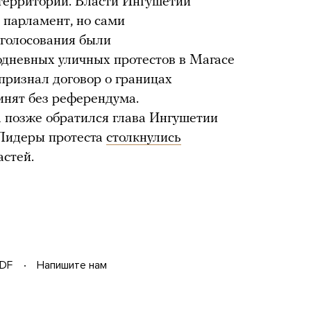
 территорий. Власти Ингушетии
 парламент, но сами
ы голосования были
дневных уличных протестов в Магасе
признал договор о границах
инят без референдума.
а позже обратился глава Ингушетии
 Лидеры протеста
столкнулись
астей.
DF
Напишите нам