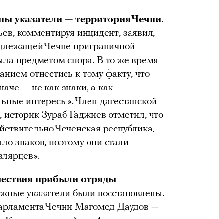
ены указатели — территория Чечни
.
ьев, комментируя инцидент,
заявил
,
адлежащей Чечне приграничной
ыла предметом спора. В то же время
анием отнестись к тому факту, что
аче — не как знаки, а как
ьные интересы». Член дагестанской
, историк Зураб Гаджиев
отметил
, что
ействительно Чеченская республика,
яло знаков, поэтому они стали
злярцев».
шествия прибыли отряды
ожные указатели были восстановлены.
парламента Чечни Магомед Даудов —