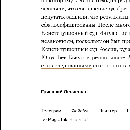
по которому к Чечне отходил ряд
заявляли, что соглашение одобрил
депутаты
заявили
, что результат
сфальсифицированы. После много
Конституционный суд Ингушетии 
незаконным, поскольку он был пр
Конституционный суд России, куд
Юнус-Бек Евкуров, решил иначе.
с преследованиями
со стороны вл
Григорий Левченко
Телеграм
Фейсбук
Твиттер
P
Magic link
Что-что?