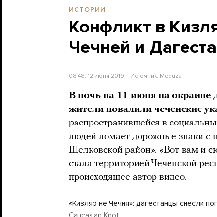
ИСТОРИИ
Конфликт в Кизл
Чечней и Дагеста
08:48, 12 июня 2019
Источник:
Meduza
В ночь на 11 июня на окраине 
жители повалили чеченские ук
распространившейся в социальных
людей ломает дорожные знаки с 
Шелковской район». «Вот вам и с
стала территорией Чеченской рес
происходящее автор видео.
«Кизляр не Чечня»: дагестанцы снесли по
Caucasian Knot