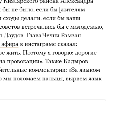
у Кизлярского района Александра
 бы не было, если бы [жителям
ы сходы делали, если бы ваши
советов встречались бы с молодежью,
л Даудов. Глава Чечни Рамзан
 эфира
в инстаграме сказал:
е жить. Поэтому я говорю: дорогие
 на провокации». Также Кадыров
рбительные комментарии: «За языком
 то мы поломаем пальцы, вырвем язык