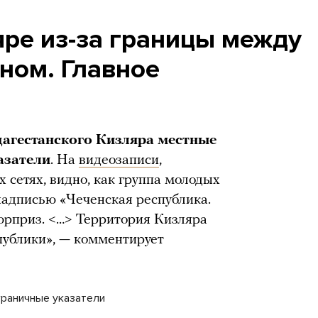
яре из-за границы между
ном. Главное
дагестанского Кизляра местные
азатели
. На
видеозаписи
,
 сетях, видно, как группа молодых
надписью «Чеченская республика.
юрприз. <…> Территория Кизляра
публики», — комментирует
граничные указатели