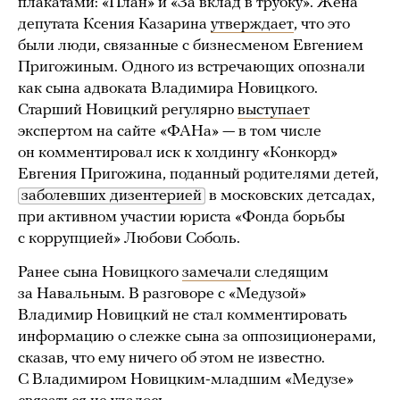
плакатами: «План» и «За вклад в трубку». Жена
депутата Ксения Казарина
утверждает
, что это
были люди, связанные с бизнесменом Евгением
Пригожиным. Одного из встречающих опознали
как сына адвоката Владимира Новицкого.
Старший Новицкий регулярно
выступает
экспертом на сайте «ФАНа» — в том числе
он комментировал иск к холдингу «Конкорд»
Евгения Пригожина, поданный родителями детей,
заболевших дизентерией
в московских детсадах,
при активном участии юриста «Фонда борьбы
с коррупцией» Любови Соболь.
Ранее сына Новицкого
замечали
следящим
за Навальным. В разговоре с «Медузой»
Владимир Новицкий не стал комментировать
информацию о слежке сына за оппозиционерами,
сказав, что ему ничего об этом не известно.
С Владимиром Новицким-младшим «Медузе»