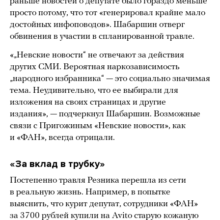
раньше новостей о депутате было гораздо меньше
просто потому, что тот «генерировал крайне мало
достойных инфоповодов». Шабаршин отверг
обвинения в участии в спланированной травле.
«„Невские новости“ не отвечают за действия
других СМИ. Вероятная наркозависимость
„народного избранника“ — это социально значимая
тема. Неудивительно, что ее выбирали для
изложения на своих страницах и другие
издания», — подчеркнул Шабаршин. Возможные
связи с Пригожиным «Невские новости», как
и «ФАН», всегда отрицали.
«За вклад в трубку»
Постепенно травля Резника перешла из сети
в реальную жизнь. Например, в попытке
выяснить, что курит депутат, сотрудники «ФАН»
за 3700 рублей
купили
на Avito старую кожаную