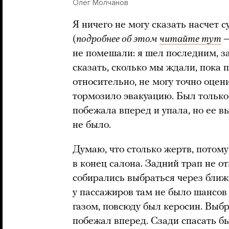
Олег Молчанов
Я ничего не могу сказать насчет с
(
подробнее об этом
читайте тут
—
не помешали: я шел последним, за
сказать, сколько мы ждали, пока 
относительно, не могу точно оценит
тормозило эвакуацию. Был тольк
побежала вперед и упала, но ее в
не было.
Думаю, что столько жертв, потому 
в конец салона. Задний трап не о
собирались выбраться через бли
у пассажиров там не было шансов
газом, повсюду был керосин. Выбра
побежал вперед. Сзади спасать бы