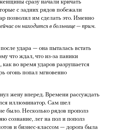
 женщины сразу начали кричать
оторые с задних рядов побежали
ар позволил им сделать это. Именно
сейчас он находится в больнице — прим.
после удара — она пыталась встать
ому что ждал, что из-за паники
л, как во время ударов разрушается
трь огонь попал мгновенно
кнул жену вперед. Времени рассуждать
ился иллюминатор. Сам шел
не было. Несколько рядов прополз
яю сознание, лег на пол и пополз
отов и бизнес-классом — дорога была