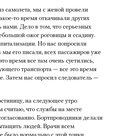
из самолета, мы с женой провели
Какое-то время откачивали других
 нами. Дело в том, что серьезных
ебольшой ожог роговицы и ссадину.
спитализации. Но нас попросили
 мы его писали, всех пассажиров уже
 это время все там очень суетились,
ующего транспорта — все это время
е. Затем нас опросил следователь —
остиницу, на следующее утро
 считаю, что службы на месте
 согласованно. Бортпроводники делали
вытащить людей. Врачи всем
 было нормально с этой точки