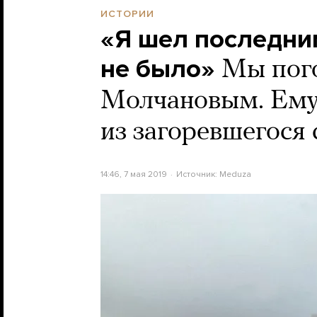
ИСТОРИИ
«Я шел последним
не было»
Мы пог
Молчановым. Ему 
из загоревшегося
14:46, 7 мая 2019
Источник:
Meduza