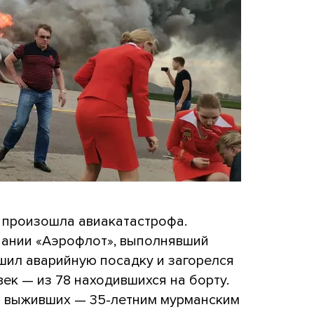
 произошла авиакатастрофа.
мпании «Аэрофлот», выполнявший
шил аварийную посадку и загорелся
век — из 78 находившихся на борту.
з выживших — 35-летним мурманским