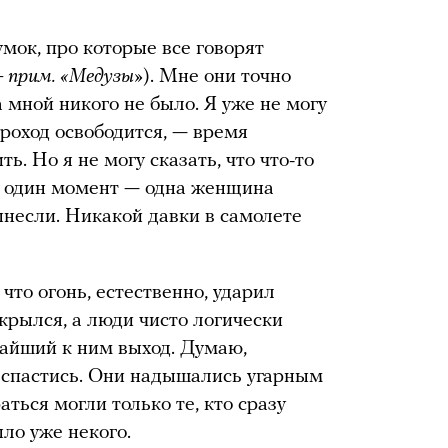
умок, про которые все говорят
 прим. «Медузы»
). Мне они точно
 мной никого не было. Я уже не могу
проход освободится, — время
ь. Но я не могу сказать, что что-то
о один момент — одна женщина
ынесли. Никакой давки в самолете
что огонь, естественно, ударил
ткрылся, а люди чисто логически
жайший к ним выход. Думаю,
 спастись. Они надышались угарным
ться могли только те, кто сразу
ло уже некого.