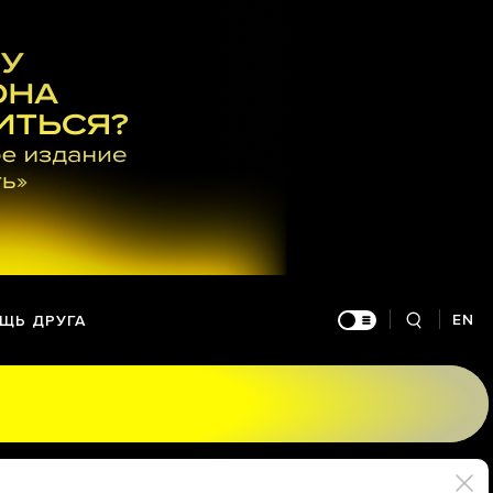
EN
ЩЬ ДРУГА