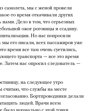
из самолета, мы с женой провели
Какое-то время откачивали других
 нами. Дело в том, что серьезных
ебольшой ожог роговицы и ссадину.
спитализации. Но нас попросили
 мы его писали, всех пассажиров уже
 это время все там очень суетились,
ующего транспорта — все это время
е. Затем нас опросил следователь —
остиницу, на следующее утро
 считаю, что службы на месте
 согласованно. Бортпроводники делали
вытащить людей. Врачи всем
 было нормально с этой точки