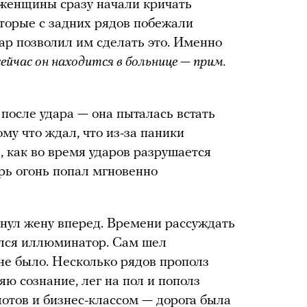
 женщины сразу начали кричать
оторые с задних рядов побежали
ар позволил им сделать это. Именно
сейчас он находится в больнице — прим.
после удара — она пыталась встать
ому что ждал, что из-за паники
л, как во время ударов разрушается
трь огонь попал мгновенно
кнул жену вперед. Времени рассуждать
ился иллюминатор. Сам шел
не было. Несколько рядов прополз
яю сознание, лег на пол и пополз
отов и бизнес-классом — дорога была