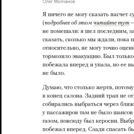
Олег Молчанов
Я ничего не могу сказать насчет с
(
подробнее об этом
читайте тут
—
не помешали: я шел последним, за
сказать, сколько мы ждали, пока 
относительно, не могу точно оценит
тормозило эвакуацию. Был тольк
побежала вперед и упала, но ее в
не было.
Думаю, что столько жертв, потому 
в конец салона. Задний трап не о
собирались выбраться через бли
у пассажиров там не было шансов
газом, повсюду был керосин. Выбра
побежал вперед. Сзади спасать бы