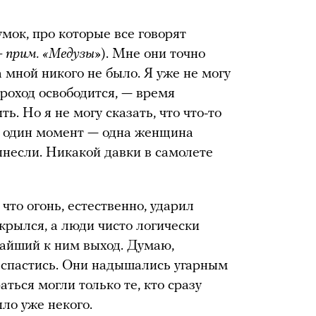
умок, про которые все говорят
 прим. «Медузы»
). Мне они точно
 мной никого не было. Я уже не могу
проход освободится, — время
ь. Но я не могу сказать, что что-то
о один момент — одна женщина
ынесли. Никакой давки в самолете
что огонь, естественно, ударил
ткрылся, а люди чисто логически
жайший к ним выход. Думаю,
 спастись. Они надышались угарным
ться могли только те, кто сразу
ло уже некого.