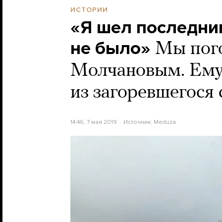
ИСТОРИИ
«Я шел последним
не было»
Мы пог
Молчановым. Ему 
из загоревшегося
14:46, 7 мая 2019
Источник:
Meduza