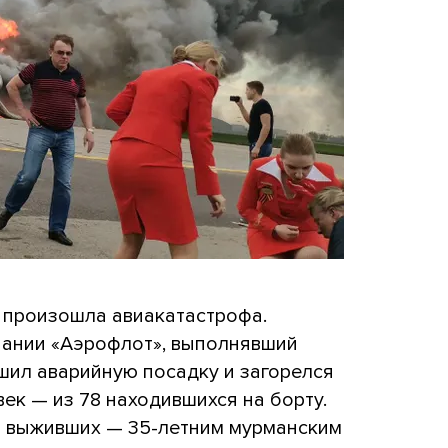
 произошла авиакатастрофа.
мпании «Аэрофлот», выполнявший
шил аварийную посадку и загорелся
век — из 78 находившихся на борту.
з выживших — 35-летним мурманским