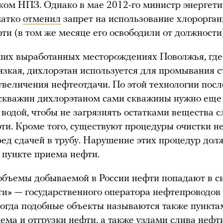
ом НПЗ. Однако в мае 2012-го министр энергети
матко
отменил
запрет на использование хлорорган
ти (в том же месяце его освободили от должности)
ших выработанных месторождениях Поволжья, где
язкая, дихлорэтан используется для промывания с
увеличения нефтеотдачи. По этой технологии посл
скважин дихлорэтаном сами скважины нужно еще
водой, чтобы не загрязнять остатками вещества 
ти. Кроме того, существуют процедуры очистки н
ед сдачей в трубу. Нарушение этих процедур дол
 пункте приема нефти.
бъемы добываемой в России нефти попадают в с
и» — государственного оператора нефтепроводов
огда подобные объекты называются также пункта
ема и отгрузки нефти, а также узлами слива нефти