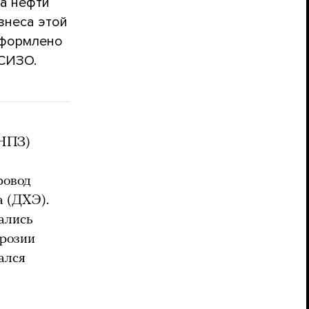
ва нефти
знеса этой
оформлено
 СИЗО.
(НПЗ)
ровод
а (ДХЭ).
ались
ррозии
ался