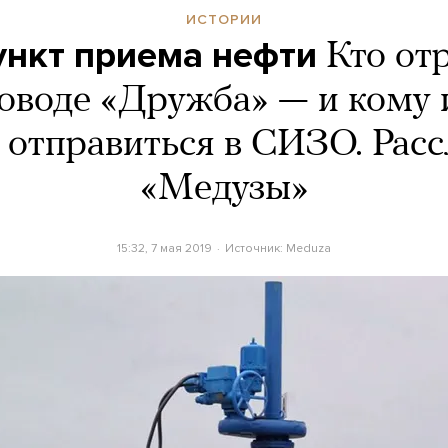
ИСТОРИИ
ункт приема нефти
Кто от
оводе «Дружба» — и кому и
отправиться в СИЗО. Рас
«Медузы»
15:32, 7 мая 2019
Источник:
Meduza