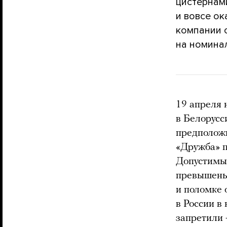
цистернами
и вовсе о
компании 
на номина
19 апреля
в Белорусс
предположи
«Дружба» п
Допустимые
превышены 
и поломке 
в России в
запретили 