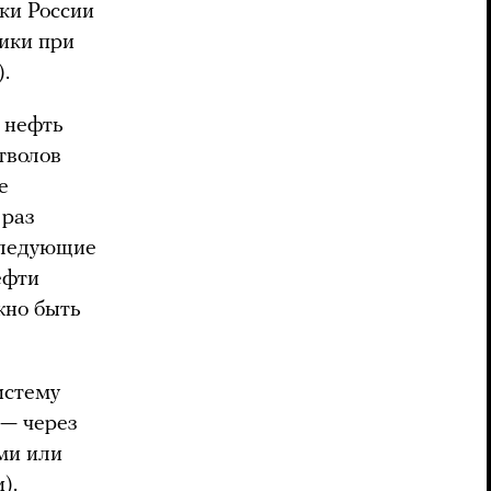
ки России
ики при
.
 нефть
тволов
е
 раз
следующие
ефти
жно быть
истему
 — через
ми или
).