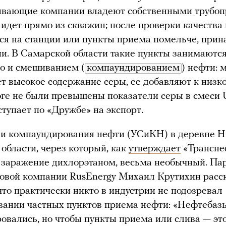
вающие компании владеют собственными трубоп
 идет прямо из скважин; после проверки качества
ся на станции или пункты приема помельче, при
и. В Самарской области такие пункты занимаются
о и смешиванием (
компаундированием
) нефти: 
т высокое содержание серы, ее добавляют к низк
оге не были превышены показатели серы в смеси U
ступает по «Дружбе» на экспорт.
 и компаундирования нефти (УСиКН) в деревне 
области, через который, как
утверждает
«Трансне
заражение дихлорэтаном, весьма необычный. Па
овой компании RusEnergy Михаил Крутихин расс
что практически никто в индустрии не подозревал
вании частных пунктов приема нефти: «Нефтебаз
овались, но чтобы пункты приема или слива — это