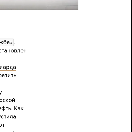
жба»
.
становлен
иарда
ратить
у
арской
фть. Как
устила
ют