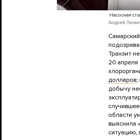
Насосная ста
Андрей Ленкеви
Самарский
подозрева
Транзит н
20 апреля
хлорорган
долларов
;
добычу неф
эксплуати
случившее
области у
выяснила «
ситуацию,