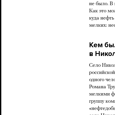
не было. В
Как это мо
куда нефть
мелких: не
Кем бы
в Нико
Село Никол
российской
одного чел
Романа Тру
мелкими ф
группу ком
«нефтедобы