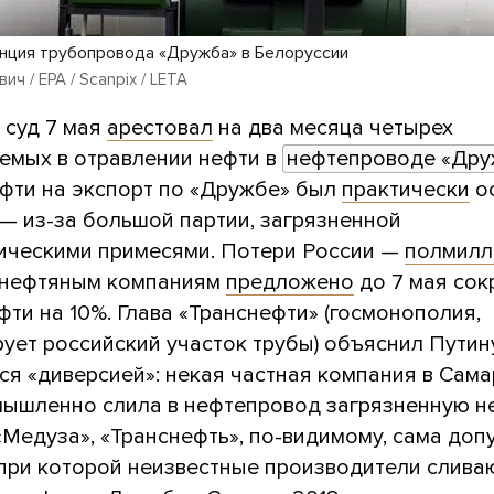
нция трубопровода «Дружба» в Белоруссии
ч / EPA / Scanpix / LETA
 суд 7 мая
арестовал
на два месяца четырех
емых в отравлении нефти в
нефтепроводе «Дру
ефти на экспорт по «Дружбе» был
практически
о
 — из-за большой партии, загрязненной
ическими примесями. Потери России —
полмилл
 нефтяным компаниям
предложено
до 7 мая сок
ти на 10%. Глава «Транснефти» (госмонополия,
рует российский участок трубы) объяснил Путин
ся «диверсией»: некая частная компания в Сам
мышленно слила в нефтепровод загрязненную не
Медуза», «Транснефть», по-видимому, сама доп
 при которой неизвестные производители слива