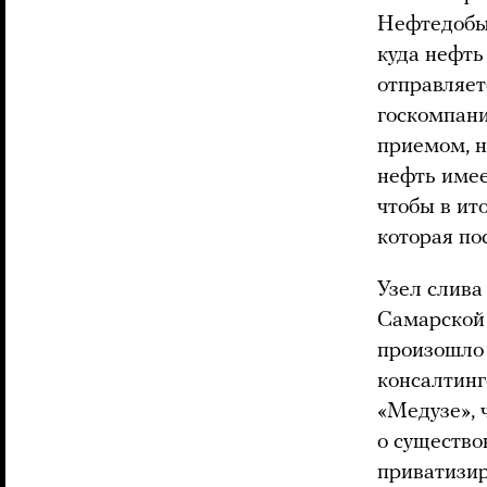
Нефтедобы
куда нефть
отправляет
госкомпани
приемом, н
нефть имее
чтобы в ит
которая по
Узел слива
Самарской 
произошло 
консалтинг
«Медузе», 
о существо
приватизир