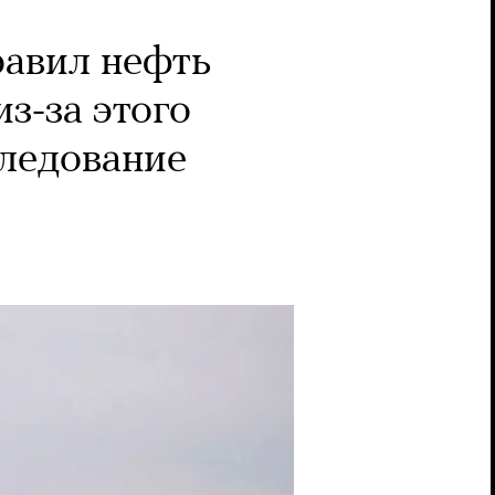
равил нефть
з-за этого
следование