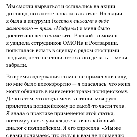
Мы смогли вырваться и оставались на акции
до конца, но в итоге попали в автозак. На акции
я была в кигуруми (
костюм-пижама в виде
животного — прим. «Медузы»
) и меня было
достаточно легко заметить. В какой-то момент
я увидела сотрудников ОМОНа и Росгвардии,
попыталась встать в сцепку с рядом стоящими
людьми, но те не стали этого этого делать — меня
забрали.
Во время задержания ко мне не применяли силу,
но мне было некомфортно — я опасалась, что меня
могут обвинить в нанесении травм полицейскому.
Дело в том, что когда меня хватали, моя рука
прилетела полицейскому по какой-то части тела.
Я знала о практике применения этой статьи,
поэтому у нас случился достаточно забавный
диалог с полицейским. Я его спросила: «Мы же
с вами понимаем, что силу я к вам не применяю