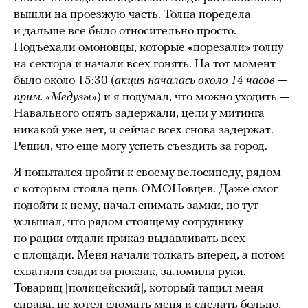
вышли на проезжую часть. Толпа поредела
и дальше все было относительно просто.
Подъехали омоновцы, которые «порезали» толпу
на сектора и начали всех гонять. На тот момент
было около 15:30 (
акция началась около 14 часов —
прим. «Медузы»
) и я подумал, что можно уходить —
Навального опять задержали, цели у митинга
никакой уже нет, и сейчас всех снова задержат.
Решил, что еще могу успеть съездить за город.
Я попытался пройти к своему велосипеду, рядом
с которым стояла цепь ОМОНовцев. Даже смог
подойти к нему, начал снимать замки, но тут
услышал, что рядом стоящему сотруднику
по рации отдали приказ выдавливать всех
с площади. Меня начали толкать вперед, а потом
схватили сзади за рюкзак, заломили руки.
Товарищ [полицейский], который тащил меня
справа, не хотел сломать меня и сделать больно,