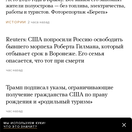
жители полуострова — без топлива, электричества,
работы и туристов. Фоторепортаж «Берега»
2 часа назад
ИСТОРИИ
Reuters: США попросили Россию освободить
бывшего морпеха Роберта Гилмана, который
отбывает срок в Воронеже. Его семья
опасается, что тот при смерти
час назад
Трамп подписал указы, ограничивающие
получение гражданства США по праву
рождения и «родильный туризм»
час назад
МЫ ИСПОЛЬЗУЕМ КУКИ!
ЧТО ЭТО ЗНАЧИТ?
В Таиланде ученик открыл стрельбу в школе