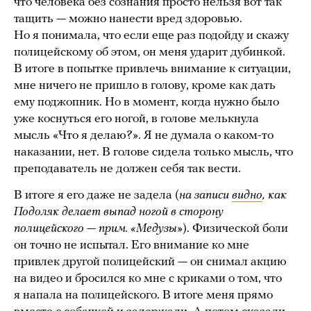
что человека без сознания просто нельзя вот так
тащить — можно нанести вред здоровью.
Но я понимала, что если еще раз подойду и скажу
полицейскому об этом, он меня ударит дубинкой.
В итоге в попытке привлечь внимание к ситуации,
мне ничего не пришло в голову, кроме как дать
ему поджопник. Но в момент, когда нужно было
уже коснуться его ногой, в голове мелькнула
мысль «Что я делаю?». Я не думала о каком-то
наказании, нет. В голове сидела только мысль, что
преподаватель не должен себя так вести.
В итоге я его даже не задела (
на записи
видно
, как
Подоляк делает выпад ногой в сторону
полицейского — прим. «Медузы»
). Физической боли
он точно не испытал. Его внимание ко мне
привлек другой полицейский — он снимал акцию
на видео и бросился ко мне с криками о том, что
я напала на полицейского. В итоге меня прямо