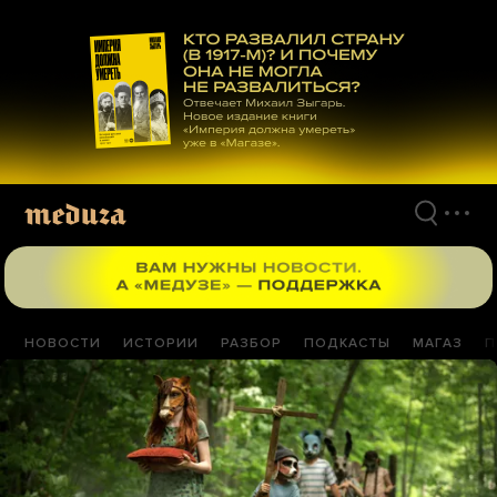
Перейти
к
материалам
НОВОСТИ
ИСТОРИИ
РАЗБОР
ПОДКАСТЫ
МАГАЗ
П