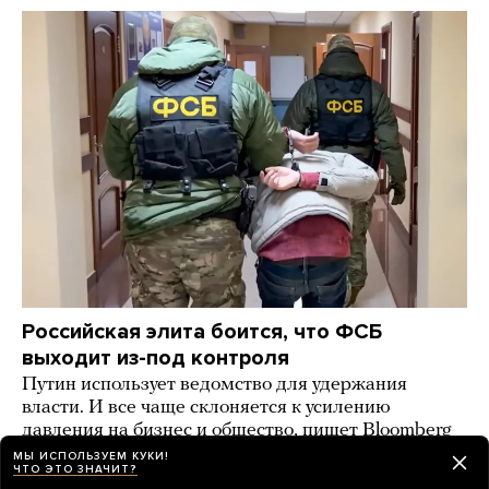
Российская элита боится, что ФСБ
выходит из-под контроля
Путин использует ведомство для удержания
власти. И все чаще склоняется к усилению
давления на бизнес и общество, пишет Bloomberg
МЫ ИСПОЛЬЗУЕМ КУКИ!
2 дня назад
НОВОСТИ
ЧТО ЭТО ЗНАЧИТ?