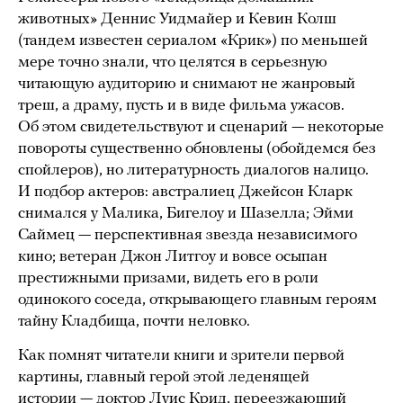
животных» Деннис Уидмайер и Кевин Колш
(тандем известен сериалом «Крик») по меньшей
мере точно знали, что целятся в серьезную
читающую аудиторию и снимают не жанровый
треш, а драму, пусть и в виде фильма ужасов.
Об этом свидетельствуют и сценарий — некоторые
повороты существенно обновлены (обойдемся без
спойлеров), но литературность диалогов налицо.
И подбор актеров: австралиец Джейсон Кларк
снимался у Малика, Бигелоу и Шазелла; Эйми
Саймец — перспективная звезда независимого
кино; ветеран Джон Литгоу и вовсе осыпан
престижными призами, видеть его в роли
одинокого соседа, открывающего главным героям
тайну Кладбища, почти неловко.
Как помнят читатели книги и зрители первой
картины, главный герой этой леденящей
истории — доктор Луис Крид, переезжающий