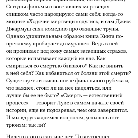
Сегодня фильмы о восставших мертвецах
слишком часто пародируют сами
себя: когда-то
модные «Ходячие мертвецы» сдулись, и сам Джим
Джармуш
снял комедию про ожившие трупы
.
Однако удивительным образом книга Кинга по-
прежнему пробирает до мурашек. Ведь в ней
он проникает под кожу самых затаенных страхов,
которые испытывает каждый из нас. Как
смириться со смертью близкого? Как не винить
в ней себя? Как избавиться от боязни этой смерти?
Существует ли жизнь после финального рубежа и,
что важнее, стоит ли на нее надеяться, или
лучше бы ее не было? «Смерть — естественный
процесс», — говорит Луис в самом начале своей
истории, еще не подозревая, чем она завершится.
И мы вдруг задаемся вопросом, услышав этот
трюизм: так ли?
Ничего этого в картине нет. То внутреннее