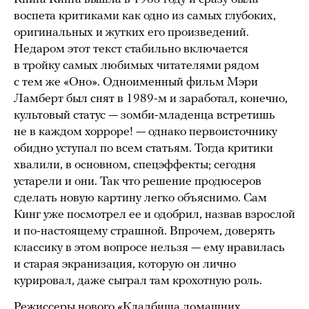
воспета критиками как одно из самых глубоких,
оригинальных и жутких его произведений.
Недаром этот текст стабильно включается
в тройку самых любимых читателями рядом
с тем же «Оно». Одноименный фильм Мэри
Ламберт был снят в 1989-м и заработал, конечно,
культовый статус — зомби-младенца встретишь
не в каждом хорроре! — однако первоисточнику
обидно уступал по всем статьям. Тогда критики
хвалили, в основном, спецэффекты; сегодня
устарели и они. Так что решение продюсеров
сделать новую картину легко объяснимо. Сам
Кинг уже посмотрел ее и одобрил, назвав взрослой
и по-настоящему страшной. Впрочем, доверять
классику в этом вопросе нельзя — ему нравилась
и старая экранизация, которую он лично
курировал, даже сыграл там крохотную роль.
Режиссеры нового «Кладбища домашних