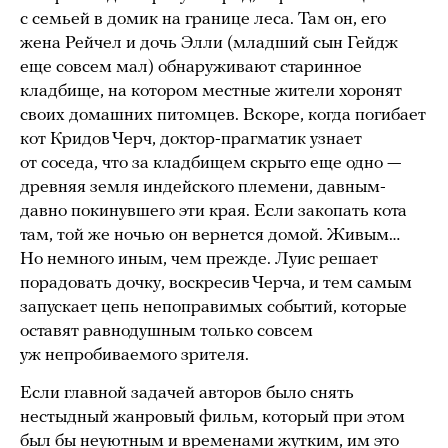
с семьей в домик на границе леса. Там он, его
жена Рейчел и дочь Элли (младший сын Гейдж
еще совсем мал) обнаруживают старинное
кладбище, на котором местные жители хоронят
своих домашних питомцев. Вскоре, когда погибает
кот Кридов Черч, доктор-прагматик узнает
от соседа, что за кладбищем скрыто еще одно —
древняя земля индейского племени, давным-
давно покинувшего эти края. Если закопать кота
там, той же ночью он вернется домой. Живым…
Но немного иным, чем прежде. Луис решает
порадовать дочку, воскресив Черча, и тем самым
запускает цепь непоправимых событий, которые
оставят равнодушным только совсем
уж непробиваемого зрителя.
Если главной задачей авторов было снять
нестыдный жанровый фильм, который при этом
был бы неуютным и временами жутким, им это