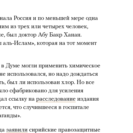
знала Россия и по меньшей мере одна
дним из трех или четырех человек,
е, был доктор Абу Бакр Ханан.
 аль-Ислам», которая на тот момент
о в Думе могли применить химическое
не использовался, но надо дождаться
ть, был ли использован хлор. Но все
 было сфабриковано для усиления
дал ссылку на
расследование
издания
ется, что случившееся в госпитале
аганды».
ода
заявили
сирийские правозащитные