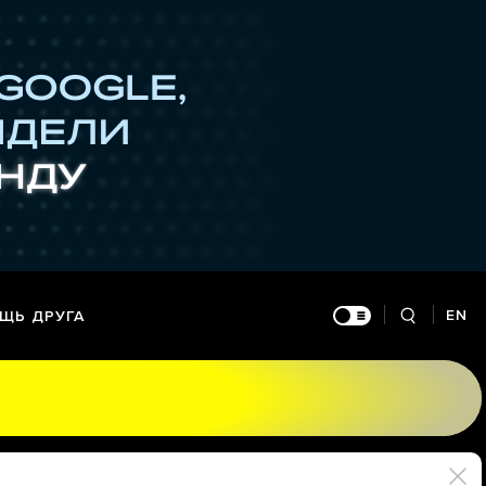
EN
ЩЬ ДРУГА