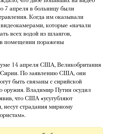
ждало, что двое попавших на видео
о 7 апреля в больницу были
травления. Когда им оказывали
 видеокамерами, которые «начали
ать всех водой из шлангов,
я в помещении поражены
 Думе 14 апреля США, Великобритания
 Сирии. По заявлению США, они
огут быть связаны с сирийской
о оружия. Владимир Путин осудил
аявив, что США
«
усугубляют
, несут страдания мирному
ористам».