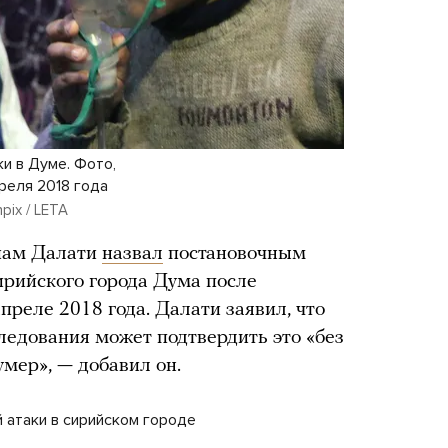
и в Думе. Фото,
реля 2018 года
npix / LETA
иам Далати
назвал
постановочным
ирийского города Дума после
преле 2018 года. Далати заявил, что
ледования может подтвердить это «без
умер», — добавил он.
 атаки в сирийском городе