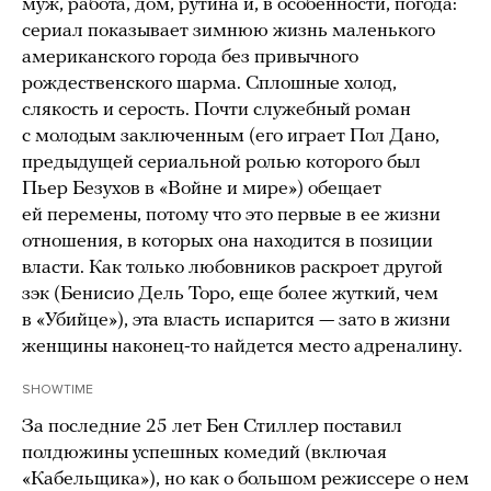
муж, работа, дом, рутина и, в особенности, погода:
сериал показывает зимнюю жизнь маленького
американского города без привычного
рождественского шарма. Сплошные холод,
слякость и серость. Почти служебный роман
с молодым заключенным (его играет Пол Дано,
предыдущей сериальной ролью которого был
Пьер Безухов в «Войне и мире») обещает
ей перемены, потому что это первые в ее жизни
отношения, в которых она находится в позиции
власти. Как только любовников раскроет другой
зэк (Бенисио Дель Торо, еще более жуткий, чем
в «Убийце»), эта власть испарится — зато в жизни
женщины наконец-то найдется место адреналину.
SHOWTIME
За последние 25 лет Бен Стиллер поставил
полдюжины успешных комедий (включая
«Кабельщика»), но как о большом режиссере о нем