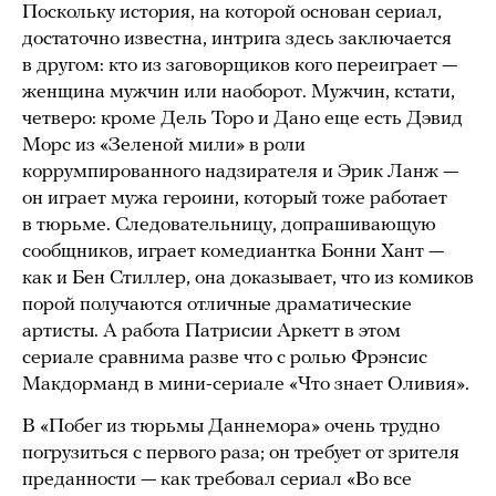
Поскольку история, на которой основан сериал,
достаточно известна, интрига здесь заключается
в другом: кто из заговорщиков кого переиграет —
женщина мужчин или наоборот. Мужчин, кстати,
четверо: кроме Дель Торо и Дано еще есть Дэвид
Морс из «Зеленой мили» в роли
коррумпированного надзирателя и Эрик Ланж —
он играет мужа героини, который тоже работает
в тюрьме. Следовательницу, допрашивающую
сообщников, играет комедиантка Бонни Хант —
как и Бен Стиллер, она доказывает, что из комиков
порой получаются отличные драматические
артисты. А работа Патрисии Аркетт в этом
сериале сравнима разве что с ролью Фрэнсис
Макдорманд в мини-сериале «Что знает Оливия».
В «Побег из тюрьмы Даннемора» очень трудно
погрузиться с первого раза; он требует от зрителя
преданности — как требовал сериал «Во все