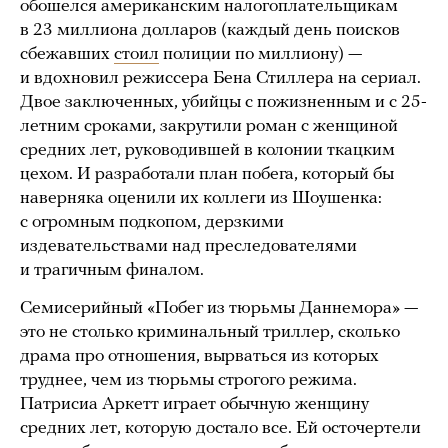
обошелся американским налогоплательщикам
в 23 миллиона долларов (каждый день поисков
сбежавших
стоил
полиции по миллиону) —
и вдохновил режиссера Бена Стиллера на сериал.
Двое заключенных, убийцы с пожизненным и с 25-
летним сроками, закрутили роман с женщиной
средних лет, руководившей в колонии ткацким
цехом. И разработали план побега, который бы
наверняка оценили их коллеги из Шоушенка:
с огромным подкопом, дерзкими
издевательствами над преследователями
и трагичным финалом.
Семисерийный «Побег из тюрьмы Даннемора» —
это не столько криминальный триллер, сколько
драма про отношения, вырваться из которых
труднее, чем из тюрьмы строгого режима.
Патрисиа Аркетт играет обычную женщину
средних лет, которую достало все. Ей осточертели