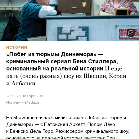
ИСТОРИИ
«Побег из тюрьмы Даннемора» —
криминальный сериал Бена Стиллера,
основанный на реальной истории
И еще
пять (очень разных) шоу из Швеции, Кореи
и Албании
14:55, 23 ноября 2018
Источник:
Meduza
На Showtime начался мини-сериал «Побег из тюрьмы
Даннемора» — с Патрисией Аркетт, Полом Дано
и Бенисио Дель Торо. Режиссером криминального шоу,
основанного на реальной истории, выступил Бен