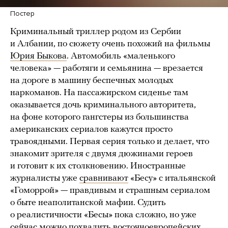
Постер
Криминальный триллер родом из Сербии
и Албании, по сюжету очень похожий на фильмы
Юрия Быкова
. Автомобиль «маленького
человека» — работяги и семьянина — врезается
на дороге в машину беспечных молодых
наркоманов. На пассажирском сиденье там
оказывается дочь криминального авторитета,
на фоне которого гангстеры из большинства
американских сериалов кажутся просто
травоядными. Первая серия только и делает, что
знакомит зрителя с двумя дюжинами героев
и готовит к их столкновению. Иностранные
журналисты уже
сравнивают
«Бесу» с итальянской
«Гоморрой» — правдивым и страшным сериалом
о быте неаполитанской мафии. Судить
о реалистичности «Бесы» пока сложно, но уже
сейчас можно похвалить восточноевропейских