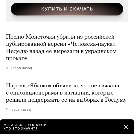
Песню Монеточки убрали из российской
дублированной версии «Человека-паука».
Неделю назад ее вырезали в украинском
прокате
10 часов назад
Партия «Яблоко» объявила, что не связана
с оппозиционерами в изгнании, которые
решили поддержать ее на выборах в Госдуму
11 часов назад
МЫ ИСПОЛЬЗУЕМ КУКИ!
Атакован очередной склад Wildberries —
ЧТО ЭТО ЗНАЧИТ?