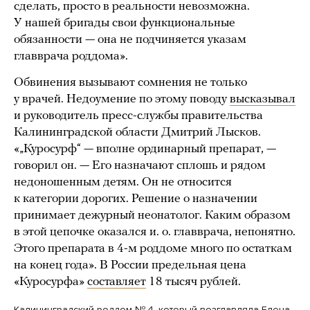
сделать, просто в реальности невозможна.
У нашей бригады свои функциональные
обязанности — она не подчиняется указам
главврача роддома».
Обвинения вызывают сомнения не только
у врачей. Недоумение по этому поводу
высказывал
и руководитель пресс-службы правительства
Калининградской области Дмитрий Лысков.
«„Куросурф“ — вполне ординарный препарат, —
говорил он. — Его назначают сплошь и рядом
недоношенным детям. Он не относится
к категории дорогих. Решение о назначении
принимает дежурный неонатолог. Каким образом
в этой цепочке оказался и. о. главврача, непонятно.
Этого препарата в 4-м роддоме много по остаткам
на конец года». В России предельная цена
«Куросурфа»
составляет
18 тысяч рублей.
Калининградский роддом № 4, который возглавляла Елена