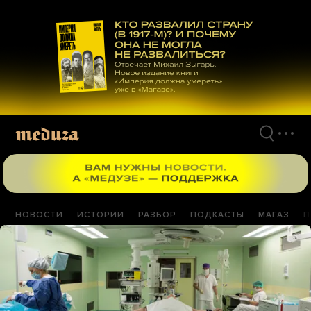
Перейти
к
материалам
НОВОСТИ
ИСТОРИИ
РАЗБОР
ПОДКАСТЫ
МАГАЗ
П