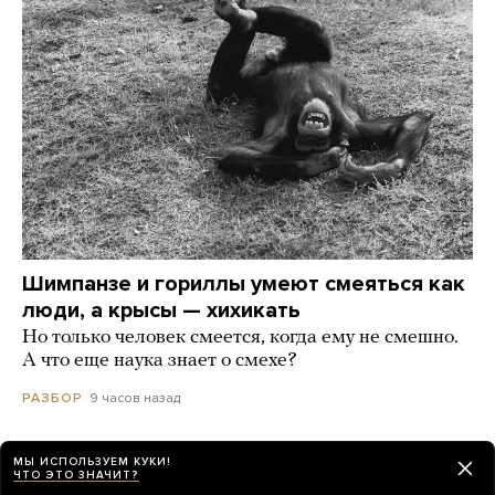
Шимпанзе и гориллы умеют смеяться как
люди, а крысы — хихикать
Но только человек смеется, когда ему не смешно.
А что еще наука знает о смехе?
9 часов назад
РАЗБОР
В Таиланде ученик открыл стрельбу в школе
МЫ ИСПОЛЬЗУЕМ КУКИ!
ЧТО ЭТО ЗНАЧИТ?
и убил шесть человек. Еще 15 ранены