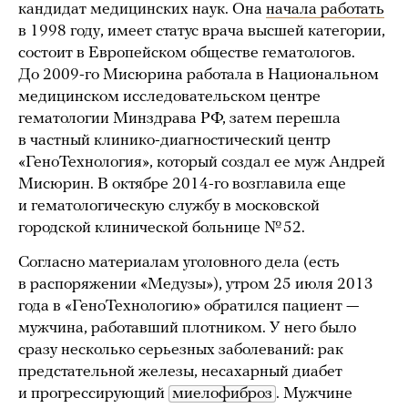
кандидат медицинских наук. Она
начала работать
в 1998 году, имеет статус врача высшей категории,
состоит в Европейском обществе гематологов.
До 2009-го Мисюрина работала в Национальном
медицинском исследовательском центре
гематологии Минздрава РФ, затем перешла
в частный клинико-диагностический центр
«ГеноТехнология», который создал ее муж Андрей
Мисюрин. В октябре 2014-го возглавила еще
и гематологическую службу в московской
городской клинической больнице № 52.
Согласно материалам уголовного дела (есть
в распоряжении «Медузы»), утром 25 июля 2013
года в «ГеноТехнологию» обратился пациент —
мужчина, работавший плотником. У него было
сразу несколько серьезных заболеваний: рак
предстательной железы, несахарный диабет
и прогрессирующий
миелофиброз
. Мужчине