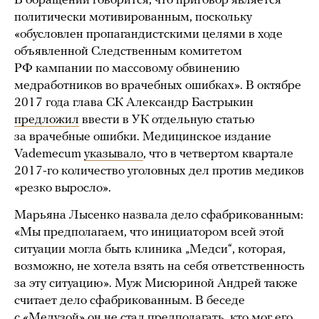
В обращении говорится, что приговор является
политически мотивированным, поскольку
«обусловлен пропагандистскими целями в ходе
объявленной Следственным комитетом
РФ кампании по массовому обвинению
медработников во врачебных ошибках». В октябре
2017 года глава СК Александр Бастрыкин
предложил
ввести в УК отдельную статью
за врачебные ошибки. Медицинское издание
Vademecum
указывало
, что в четвертом квартале
2017-го количество уголовных дел против медиков
«резко выросло».
Марьяна Лысенко назвала дело сфабрикованным:
«Мы предполагаем, что инициатором всей этой
ситуации могла быть клиника „Медси“, которая,
возможно, не хотела взять на себя ответственность
за эту ситуацию». Муж Мисюриной Андрей также
считает дело сфабрикованным. В беседе
с «Медузой» он не стал предполагать, кто мог его