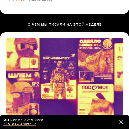
О ЧЕМ МЫ ПИСАЛИ НА ЭТОЙ НЕДЕЛЕ
МЫ ИСПОЛЬЗУЕМ КУКИ!
Украина утверждает, что Wildberries
ЧТО ЭТО ЗНАЧИТ?