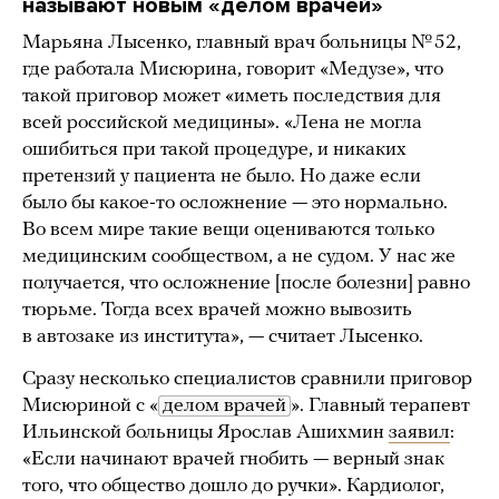
называют новым «делом врачей»
Марьяна Лысенко, главный врач больницы № 52,
где работала Мисюрина, говорит «Медузе», что
такой приговор может «иметь последствия для
всей российской медицины». «Лена не могла
ошибиться при такой процедуре, и никаких
претензий у пациента не было. Но даже если
было бы какое-то осложнение — это нормально.
Во всем мире такие вещи оцениваются только
медицинским сообществом, а не судом. У нас же
получается, что осложнение [после болезни] равно
тюрьме. Тогда всех врачей можно вывозить
в автозаке из института», — считает Лысенко.
Сразу несколько специалистов сравнили приговор
Мисюриной с «
делом врачей
». Главный терапевт
Ильинской больницы Ярослав Ашихмин
заявил
:
«Если начинают врачей гнобить — верный знак
того, что общество дошло до ручки». Кардиолог,