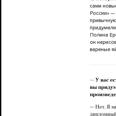
сами новы
России» —
привычную
придумали
Полина Ер
он нарисов
вареные яй
— У вас е
вы придум
произвед
— Нет. Я м
дипломный 