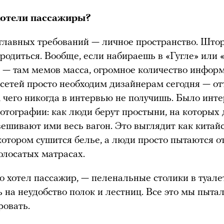
хотели пассажиры?
главных требований — личное пространство. Штор
родиться. Вообще, если набираешь в «Гугле» или 
 — там мемов масса, огромное количество инфор
сетей просто необходим дизайнерам сегодня — от
, чего никогда в интервью не получишь. Было инт
отографии: как люди берут простыни, на которых
авешивают ими весь вагон. Это выглядит как китай
 котором сушится белье, а люди просто пытаются о
полосатых матрасах.
го хотел пассажир, — пеленальные столики в туале
 на неудобство полок и лестниц. Все это мы пыта
овать.