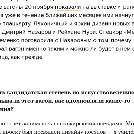
е вагоны 20 ноября
показали
на выставке «Тран
 а уже в течение ближайших месяцев ими начнут
 плацкарту. Лаконичный и яркий дизайн новых 
 Дмитрий Назаров и Рейхане Нури. Спецкор «М
еменко поговорила с Назаровым о том, почему
ал вагон именно таким и можно ли будет в нем 
ца, как прежде.
сть кандидатская степень по искусствоведению
ывали этот вагон, вас вдохновляли какие-то
ения?
ного лет занимаюсь пассажирскими поездами. М
проект был посвящен дизайну поездов — я училс