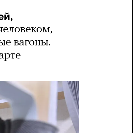
ей,
человеком,
ые вагоны.
арте