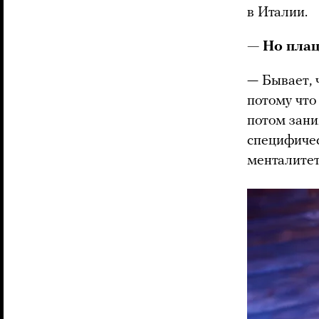
в Италии.
— Но плац
— Бывает, 
потому что
потом зани
специфичес
менталитет