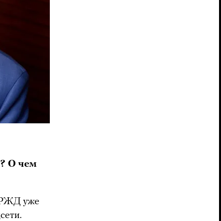
? О чем
 РЖД уже
сети.