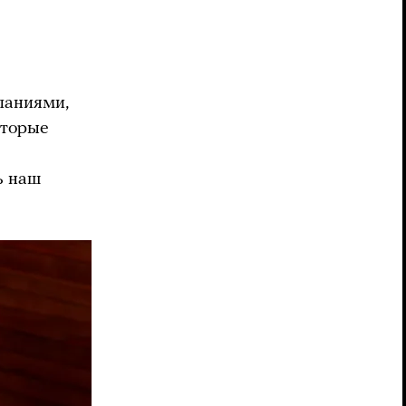
паниями,
оторые
ь наш