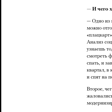
— И чего 
— Одно из 
можно отго
«плацкарт»
Анализ соц
узнаешь то
смотреть ф
спать, и з
квартал, в
и спят на 
Второе, че
жаловались
модернизир