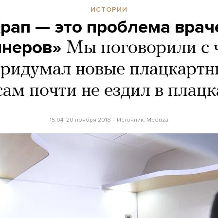
ИСТОРИИ
рап — это проблема врач
йнеров»
Мы поговорили с 
ридумал новые плацкартн
сам почти не ездил в плацк
15:04, 20 ноября 2018
Источник:
Meduza