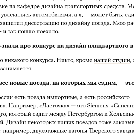
вке на кафедре дизайна транспортных средств. М
 увлекались автомобилями, а я, — может быть, е
 защитил диссертацию по дизайну поезда. Мою ра
 и так пошло-поехало.
узнали про конкурс на дизайн плацкартного 
о никакого конкурса. Никто, кроме
нашей студии
,
 занимается.
 все новые поезда, на которых мы ездим, — эт
оссии есть поезда импортные, а есть российского
ва. Например, «Ласточка» — это Siemens, «Сапсан
gro, который ездит между Петербургом и Хельсинк
й. Дизайн некоторых наших поездов тоже заказы
: например, двухэтажные вагоны Тверского завод