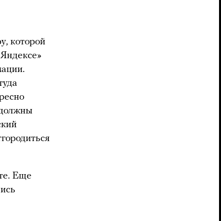
у, которой
«Яндексе»
мации.
туда
ересно
 должны
ский
тгородиться
те. Еще
лись