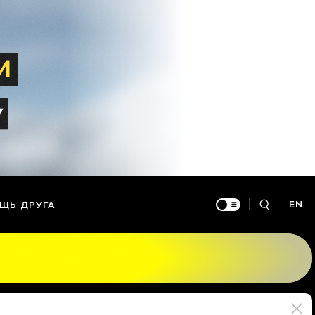
EN
ЩЬ ДРУГА