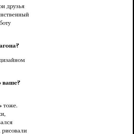
ои друзья
динственный
боту
вагона?
 дизайном
о ваше?
» тоже.
и,
вался
а рисовали