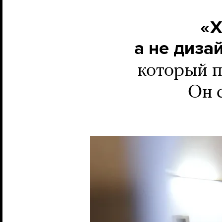
«Х
а не диза
который п
Он 