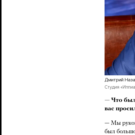
Дмитрий Наз
Студия «Иппи
— Что был
вас проси
— Мы руко
был большо