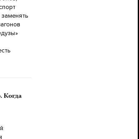
спорт
 заменять
вагонов
едузы»
есть
. Когда
ой
я