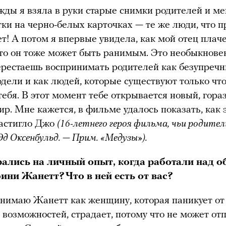
жды я взяла в руки старые снимки родителей и ме
тки на черно-белых карточках — те же люди, что 
ет! А потом я впервые увидела, как мой отец плаче
что он тоже может быть ранимым. Это необыкнове
ерестаешь воспринимать родителей как безупреч
дели и как людей, которые существуют только чт
ебя. В этот момент тебе открывается новый, гора
р. Мне кажется, в фильме удалось показать, как 
настигло Джо
(16-летнего героя фильма, чьи родител
Эд Оксенбульд. — Прим. «Медузы»).
ались на личный опыт, когда работали над 
ини Жанетт? Что в ней есть от вас?
нимаю Жанетт как женщину, которая паникует от
возможностей, страдает, потому что не может отп