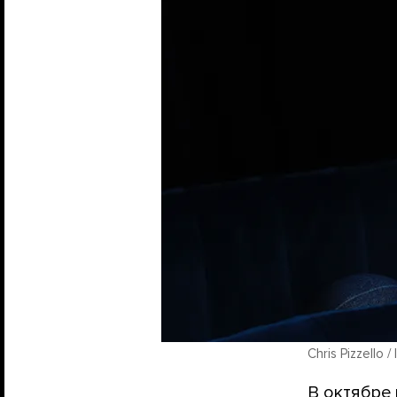
Chris Pizzello /
В октябре