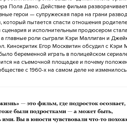
ера Пола Дано. Действие фильма разворачивае
авные герои — супружеская пара на грани развода
н, который пытается спасти отношения родителе
 сценария и исполнительным продюсером стала
 а главные роли сыграли Кэри Маллиган и Джей
л. Кинокритик Егор Москвитин обсудил с Кэри 
было беременной играть в полицейском сериале
оится на съемочной площадке и почему положе
бществе с 1960-х на самом деле не изменилось
жизнь» — это фильм, где подросток осознает, 
тоже были подростками — а может быть,
ь ими. Вы в юности чувствовали что-то похож