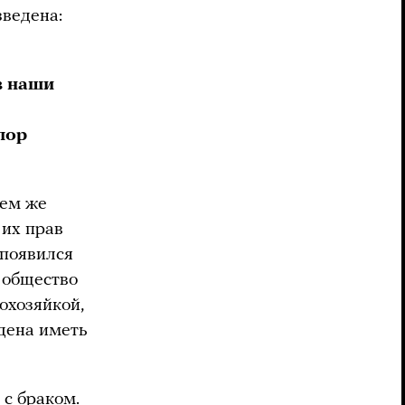
зведена:
в наши
пор
тем же
 их прав
 появился
 общество
охозяйкой,
дена иметь
 с браком.