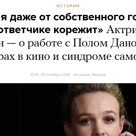
ИСТОРИИ
я даже от собственного г
ответчике корежит»
Актри
 — о работе с Полом Дано
рах в кино и синдроме сам
15:40, 29 октября 2018
Источник:
Meduza