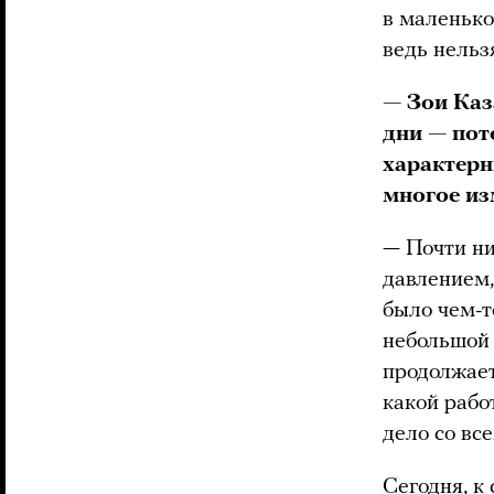
в маленько
ведь нельз
— Зои Каз
дни — пот
характерн
многое из
— Почти ни
давлением,
было чем-т
небольшой 
продолжает
какой рабо
дело со вс
Сегодня, к