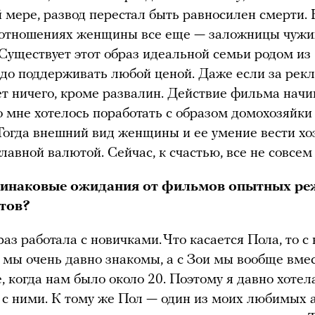
 мере, развод перестал быть равносилен смерти. 
 отношениях женщины все еще — заложницы чужи
Существует этот образ идеальной семьи родом из 
до поддерживать любой ценой. Даже если за ре
т ничего, кроме развалин. Действие фильма начи
но мне хотелось поработать с образом домохозяйк
 Тогда внешний вид женщины и ее умение вести хо
лавной валютой. Сейчас, к счастью, все не совсем 
динаковые ожидания от фильмов опытных ре
тов?
раз работала с новичками. Что касается Пола, то с
 мы очень давно знакомы, а с Зои мы вообще вме
е, когда нам было около 20. Поэтому я давно хотел
 с ними. К тому же Пол — один из моих любимых а