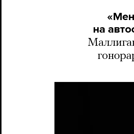
«Мен
на авто
Маллиган
гонора