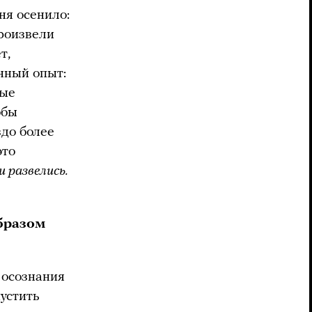
ня осенило:
произвели
т,
нный опыт:
ные
обы
здо более
это
и развелись.
образом
 осознания
устить