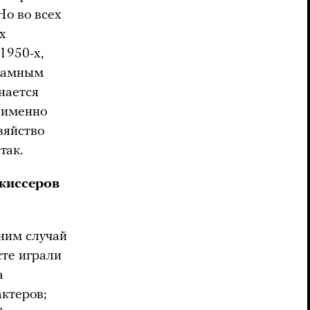
Но во всех
х
1950-х,
кламным
нается
и именно
зяйство
так.
жиссеров
 ним случай
сте играли
а
ктеров;