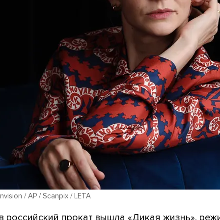
 Invision / AP / Scanpix / LETA
 в российский прокат вышла «Дикая жизнь», реж