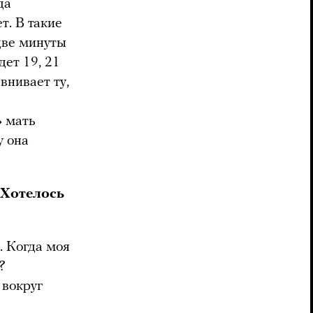
да
т. В такие
 две минуты
дет 19, 21
внивает ту,
» мать
у она
 Хотелось
. Когда моя
?
 вокруг