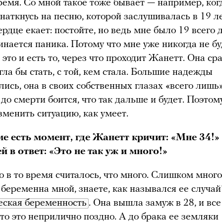
емя. Со мной такое тоже бывает — например, ког
 наткнусь на песню, которой заслушивалась в 19 ле
рдце екает: постойте, но ведь мне было 19 всего
инается паника. Потому что мне уже никогда не бу
 это и есть то, через что проходит Жанетт. Она сра
гла бы стать, с той, кем стала. Большие надежды
лись, она в своих собственных глазах «всего лишь
 до смерти боится, что так дальше и будет. Поэтом
зменить ситуацию, как умеет.
е есть момент, где Жанетт кричит: «Мне 34!»
й в ответ: «Это не так уж и много!»
о в то время считалось, что много. Слишком много
беременна мной, знаете, как назывался ее случай
еская беременность
. Она вышла замуж в 28, и все
что это неприлично поздно. А до брака ее земляки