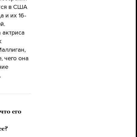
тся в США
 и их 16-
й.
 актриса
к
Маллиган,
, чего она
ние
.
что его
ее?