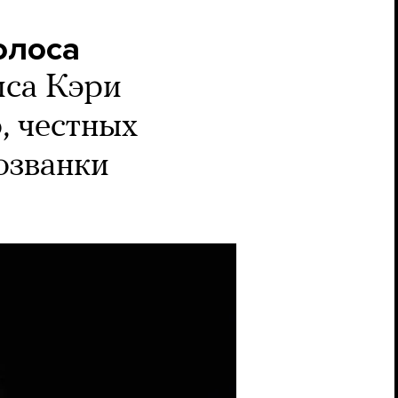
олоса
са Кэри
, честных
озванки