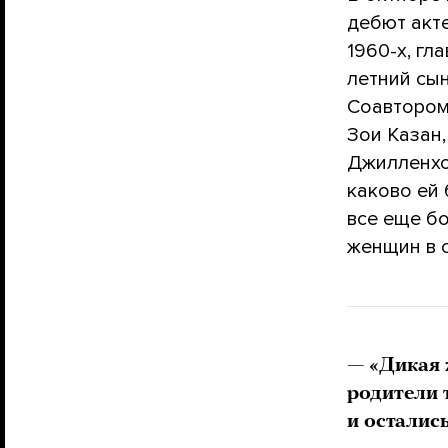
дебют акт
1960-х, гл
летний сы
Соавтором
Зои Казан,
Джилленхо
каково ей 
все еще б
женщин в о
— «Дикая 
родители 
и осталис