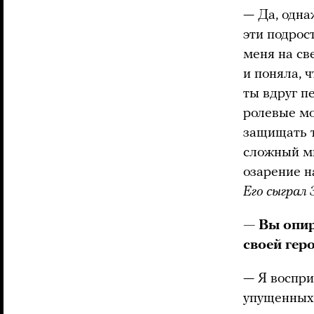
— Да, одна
эти подрос
меня на св
и поняла, 
ты вдруг п
ролевые мо
защищать т
сложный ми
озарение 
Его сыграл 
— Вы опир
своей геро
— Я воспри
упущенных 