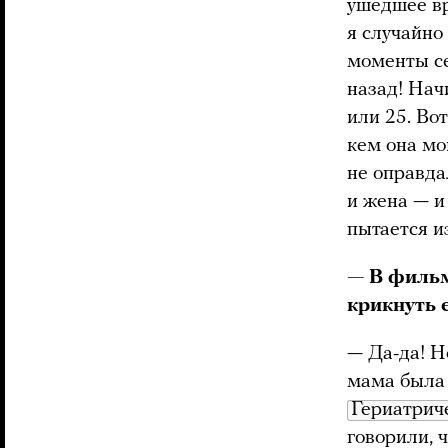
ушедшее вр
я случайно
моменты се
назад! Нач
или 25. Вот
кем она мо
не оправда
и жена — и
пытается и
— В фильм
крикнуть е
— Да-да! Н
мама была 
Гериатрич
говорили, 