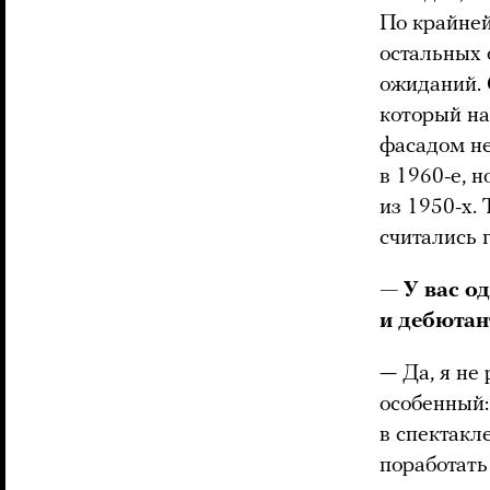
По крайней
остальных
ожиданий. 
который на
фасадом не
в 1960-е, 
из 1950-х.
считались г
— У вас о
и дебютан
— Да, я не 
особенный:
в спектакл
поработать