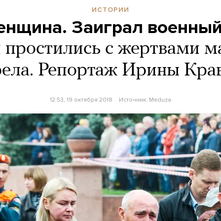
ИСТОРИИ
енщина. Заиграл военный
 простились с жертвами м
рела. Репортаж Ирины Кра
12:53, 19 октября 2018
Источник:
Meduza