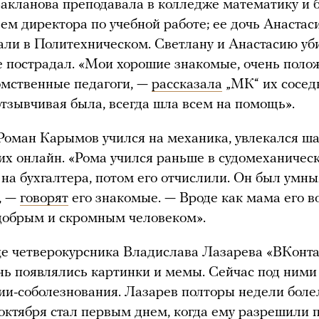
акланова преподавала в колледже математику и 
ем директора по учебной работе; ее дочь Анастас
али в Политехническом. Светлану и Анастасию уб
 пострадал. «Мои хорошие знакомые, очень поло
омственные педагоги, —
рассказала
„МК“ их сосед
отзывчивая была, всегда шла всем на помощь».
Роман Карымов учился на механика, увлекался ш
них онлайн. «Рома учился раньше в судомеханичес
 на бухгалтера, потом его отчислили. Он был умны
, —
говорят
его знакомые. — Вроде как мама его 
добрым и скромным человеком».
е четверокурсника Владислава Лазарева «ВКонта
ь появлялись картинки и мемы. Сейчас под ними
и-соболезнования. Лазарев полторы недели боле
 октября
стал
первым днем, когда ему разрешили 