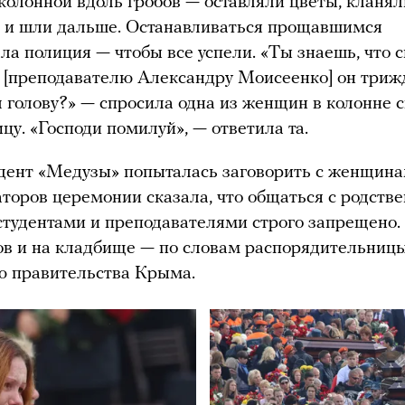
олонной вдоль гробов — оставляли цветы, кланял
 и шли дальше. Останавливаться прощавшимся
ла полиция — чтобы все успели. «Ты знаешь, что 
 [преподавателю Александру Моисеенко] он три
 голову?» — спросила одна из женщин в колонне 
цу. «Господи помилуй», — ответила та.
ент «Медузы» попыталась заговорить с женщинам
аторов церемонии сказала, что общаться с родств
студентами и преподавателями строго запрещено.
в и на кладбище — по словам распорядительницы
ю правительства Крыма.