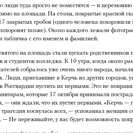
то люди туда просто не поместятся — и церемони
рямо на площади. На столы, покрытые красной ск
17 закрытых гробов (одного человека похоронили 
похоронят позже). Около каждого лежали фотогр
и табличка с его именем и фамилией.
евятого на площадь стали пускать родственников 
в и студентов колледжа. К 10 утра, когда около ра
ателей собралось уже очень много народа, начали
х. Люди, приехавшие в Керчь из других городов, 
в Росгвардии пустить их первыми. Это не понрави
анитарам, которые 17 октября принимали постра
х, — они ждали, что их пустят первыми. «Керчь — 
 трагедия коснулась всех, — успокаивал женщин с
. — Не переживайте, у вас будет возможность поп