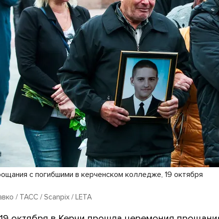
ощания с погибшими в керченском колледже, 19 октября
вко / ТАСС / Scanpix / LETA
, 19 октября в Керчи прошла церемония прощани