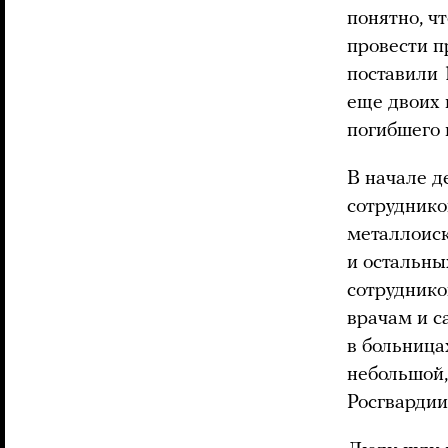
понятно, ч
провести п
поставили 
еще двоих 
погибшего 
В начале д
сотруднико
металлоиск
и остальны
сотруднико
врачам и с
в больница
небольшой,
Росгвардии