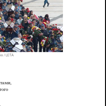
ix / LETA
тами,
того