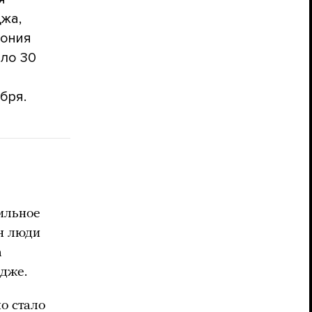
жа,
мония
оло 30
бря.
бильное
н люди
а
едже.
о стало