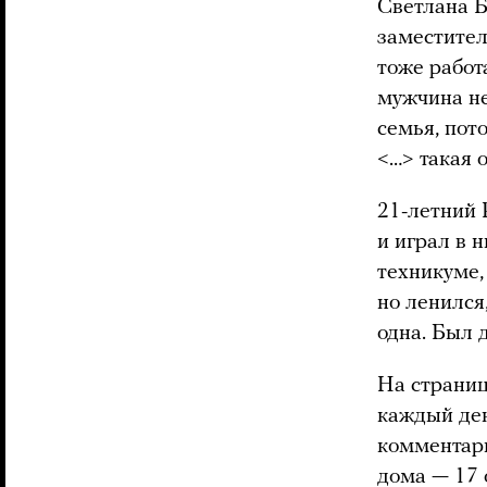
Светлана Б
заместител
тоже работ
мужчина не
семья, пот
<…> такая 
21-летний 
и играл в 
техникуме,
но ленился
одна. Был 
На страниц
каждый ден
комментари
дома — 17