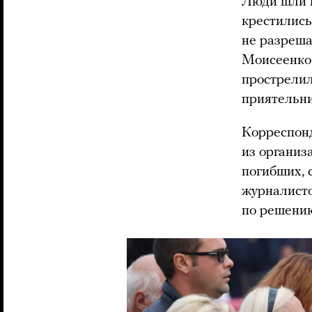
Люди шли к
крестились
не разреша
Моисеенко
прострелил
приятельни
Корреспонд
из организ
погибших, 
журналисто
по решени