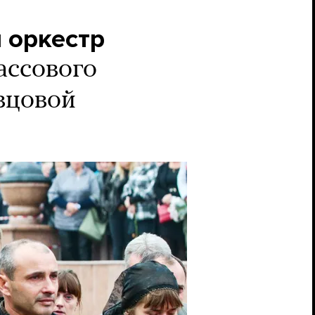
 оркестр
ассового
вцовой