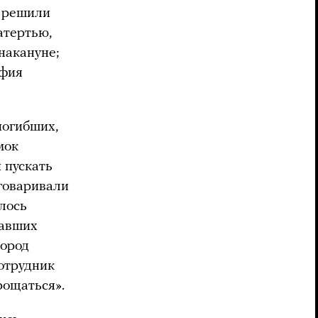
ю решили
атертью,
накануне;
афия
погибших,
мок
 пускать
уговаривали
лось
давших
город
отрудник
рощаться».