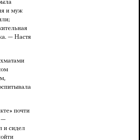
была
ия и муж
или;
жительная
ка. — Настя
ахматами
ком
м,
воспитывала
кте» почти
 —
л и сидел
пойти