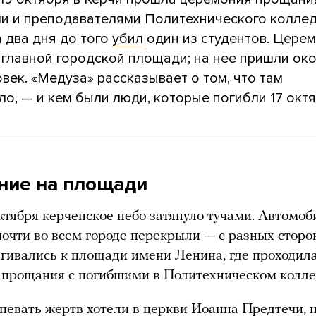
ми и преподавателями Политехнического коллед
 два дня до того
убил
один из студентов. Цере
 главной городской площади; на нее пришли ок
век. «Медуза» рассказывает о том, что там
о, — и кем были люди, которые погибли 17 октя
ние на площади
ктября керченское небо затянуло тучами. Автомо
очти во всем городе перекрыли — с разных сторо
гивались к площади имени Ленина, где проходил
 прощания с погибшими в Политехническом колл
певать жертв хотели в церкви Иоанна Предтечи, н