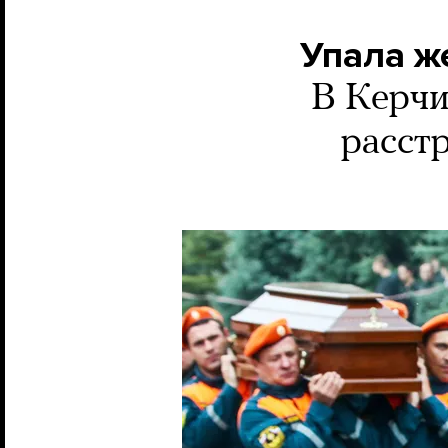
Упала ж
В Керчи
расст