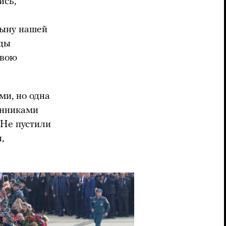
ись,
сыну нашей
жды
свою
и, но одна
енниками
 Не пустили
,