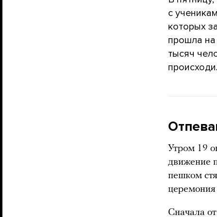
с ученика
которых за
прошла на
тысяч чело
происходил
Отпева
Утром 19 о
движение п
пешком стя
церемония
Сначала от