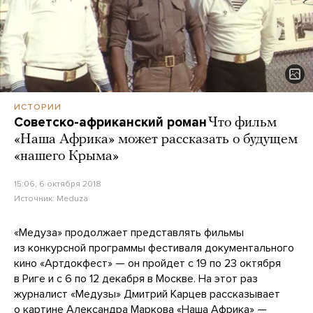
ИСТОРИИ
Советско-африканский роман
Что фильм
«Наша Африка» может рассказать о будущем
«нашего Крыма»
15:06, 6 октября 2018
Источник:
Meduza
«Медуза» продолжает представлять фильмы
из конкурсной программы фестиваля документального
кино «Артдокфест» — он пройдет с 19 по 23 октября
в Риге и с 6 по 12 декабря в Москве. На этот раз
журналист «Медузы» Дмитрий Карцев рассказывает
о картине Александра Маркова
«Наша Африка»
—