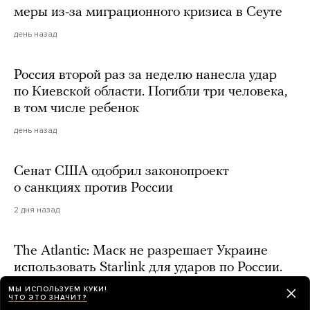
меры из-за миграционного кризиса в Сеуте
день назад
Россия второй раз за неделю нанесла удар
по Киевской области. Погибли три человека,
в том числе ребенок
день назад
Сенат США одобрил законопроект
о санкциях против России
2 дня назад
The Atlantic: Маск не разрешает Украине
использовать Starlink для ударов по России.
Он считает, что «пора заключать сделку»
МЫ ИСПОЛЬЗУЕМ КУКИ!
ЧТО ЭТО ЗНАЧИТ?
2 дня назад