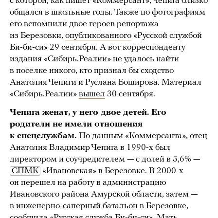
с которой, как пишет «Коммерсант», Чепига близко
общался в школьные годы. Также по фотографиям
его вспомнили двое героев репортажа
из Березовки,
опубликованного
«Русской службой
Би-би-си» 29 сентября. А вот корреспонденту
издания «Сибирь.Реалии» не удалось найти
в поселке никого, кто признал бы сходство
Анатолия Чепиги и Руслана Боширова. Материал
«Сибирь.Реалии»
вышел
30 сентября.
Чепига женат, у него двое детей. Его
родители не имели отношения
к спецслужбам.
По данным «Коммерсанта», отец
Анатолия Владимир Чепига в 1990-х был
директором и соучредителем — с долей в 5,6% —
СПМК
«Ивановская» в Березовке. В 2000-х
он перешел на работу в администрацию
Ивановского района Амурской области, затем —
в инженерно-саперный батальон в Березовке,
сообщила «Русская служба Би-би-си». Мать