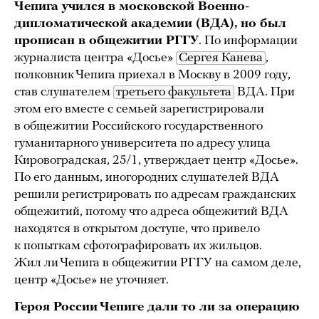
Чепига учился в московской Военно-
дипломатической академии (ВДА), но был
прописан в общежитии РГГУ
. По информации
журналиста центра «Досье»
Сергея Канева
,
полковник Чепига приехал в Москву в 2009 году,
став слушателем
третьего факультета
ВДА. При
этом его вместе с семьей зарегистрировали
в общежитии Российского государственного
гуманитарного университета по адресу улица
Кировоградская, 25/1, утверждает центр «Досье».
По его данным, иногородних слушателей ВДА
решили регистрировать по адресам гражданских
общежитий, потому что адреса общежитий ВДА
находятся в открытом доступе, что привело
к попыткам сфотографировать их жильцов.
Жил ли Чепига в общежитии РГГУ на самом деле,
центр «Досье» не уточняет.
Героя России Чепиге дали то ли за операцию