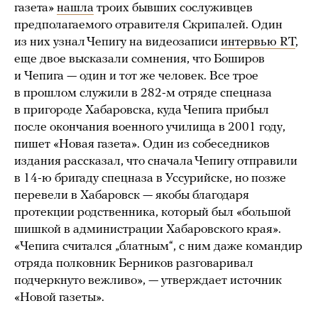
газета»
нашла
троих бывших сослуживцев
предполагаемого отравителя Скрипалей. Один
из них узнал Чепигу на видеозаписи
интервью RT
,
еще двое высказали сомнения, что Боширов
и Чепига — один и тот же человек. Все трое
в прошлом служили в 282-м отряде спецназа
в пригороде Хабаровска, куда Чепига прибыл
после окончания военного училища в 2001 году,
пишет «Новая газета». Один из собеседников
издания рассказал, что сначала Чепигу отправили
в 14-ю бригаду спецназа в Уссурийске, но позже
перевели в Хабаровск — якобы благодаря
протекции родственника, который был «большой
шишкой в администрации Хабаровского края».
«Чепига считался „блатным“, с ним даже командир
отряда полковник Берников разговаривал
подчеркнуто вежливо», — утверждает источник
«Новой газеты».