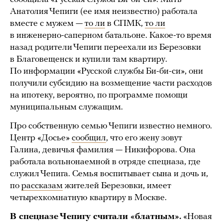
Анатолия Чепиги (ее имя неизвестно) работала
вместе с мужем —
то ли
в СПМК,
то ли
в инженерно-саперном батальоне. Какое-то время
назад родители Чепиги переехали из Березовки
в Благовещенск и купили там квартиру.
По информации «Русской службы Би-би-си», они
получили субсидию на возмещение части расходов
на ипотеку, вероятно, по программе помощи
муниципальным служащим.
Про собственную семью Чепиги известно немного.
Центр «Досье»
сообщил
, что его жену зовут
Галина, девичья фамилия — Никифорова. Она
работала вольнонаемной в отряде спецназа, где
служил Чепига. Семья воспитывает сына и дочь и,
по
рассказам
жителей Березовки, имеет
четырехкомнатную квартиру в Москве.
В спецназе Чепигу считали «блатным».
«Новая