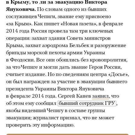
в Крыму, то ли за эвакуацию Виктора
Януковича.
По словам одного из бывших
сослуживцев Чепиги, звание ему присвоено
«за Крым». Как пишет «Новая газета», в феврале
2014 года Россия провела там три ключевых
операции: захват здания Совета министров
Крыма, захват аэродрома Бельбек и разоружение
бригады морской пехоты армии Украины
в Феодосии. Все они обошлись без кровопролития,
за что Чепиге и могли дать звание Героя России,
считает издание. Но по сведениям центра «Досье»,
он был награжден за участие в эвакуации бывшего
президента Украины Виктора Януковича
в феврале 2014 года. Сергей Канев
заявил
, что
об этом ему сообщил
бывший сотрудник ГРУ
,
якобы видевший Чепигу в составе группы
эвакуации; журналист признал, что не может
проверить эту информацию.