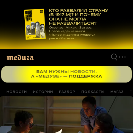
Перейти
к
материалам
НОВОСТИ
ИСТОРИИ
РАЗБОР
ПОДКАСТЫ
МАГАЗ
П