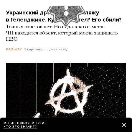
Украинский дрон попал по пляжу
в Геленджике. Куда он летел? Его сбили?
Точных ответов нет. Но недалеко от места
ЧП находится объект, который могла защищать
ПВО
3 карточки
5 дней назад
РАЗБОР
МЫ ИСПОЛЬЗУЕМ КУКИ!
ЧТО ЭТО ЗНАЧИТ?