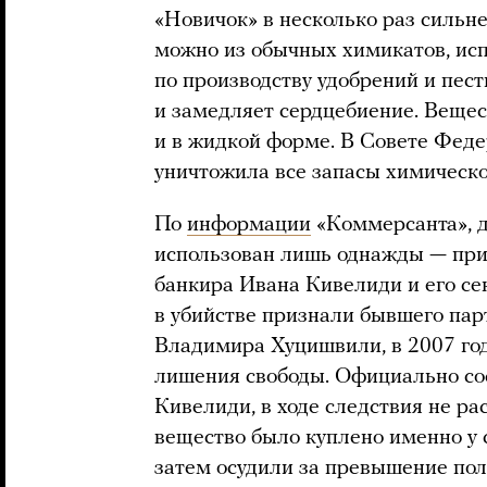
«Новичок» в несколько раз сильне
можно из обычных химикатов, исп
по производству удобрений и пес
и замедляет сердцебиение. Вещест
и в жидкой форме. В Совете Фед
уничтожила все запасы химическо
По
информации
«Коммерсанта», д
использован лишь однажды — при 
банкира Ивана Кивелиди и его с
в убийстве признали бывшего пар
Владимира Хуцишвили, в 2007 го
лишения свободы. Официально сос
Кивелиди, в ходе следствия не р
вещество было куплено именно у
затем осудили за превышение по