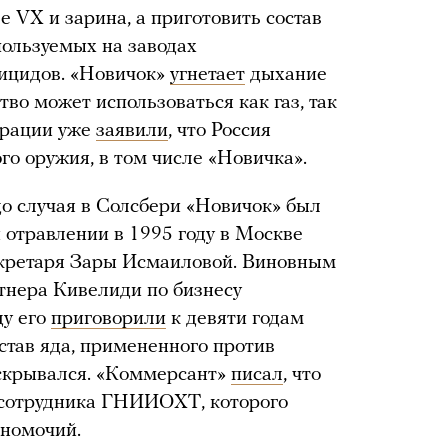
е VX и зарина, а приготовить состав
ользуемых на заводах
тицидов. «Новичок»
угнетает
дыхание
во может использоваться как газ, так
ерации уже
заявили
, что Россия
го оружия, в том числе «Новичка».
о случая в Солсбери «Новичок» был
отравлении в 1995 году в Москве
екретаря Зары Исмаиловой. Виновным
тнера Кивелиди по бизнесу
ду его
приговорили
к девяти годам
тав яда, примененного против
аскрывался. «Коммерсант»
писал
, что
 сотрудника ГНИИОХТ, которого
лномочий.