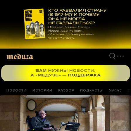
Перейти
к
материалам
НОВОСТИ
ИСТОРИИ
РАЗБОР
ПОДКАСТЫ
МАГАЗ
П