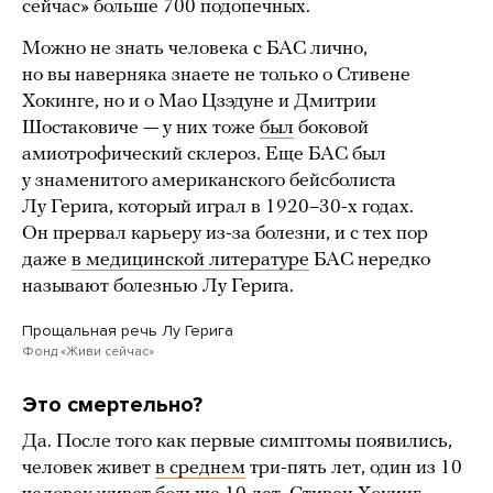
сейчас» больше 700 подопечных.
Можно не знать человека с БАС лично,
но вы наверняка знаете не только о Стивене
Хокинге, но и о Мао Цзэдуне и Дмитрии
Шостаковиче — у них тоже
был
боковой
амиотрофический склероз. Еще БАС был
у знаменитого американского бейсболиста
Лу Герига, который играл в 1920–30-х годах.
Он прервал карьеру из-за болезни, и с тех пор
даже
в медицинской литературе
БАС нередко
называют болезнью Лу Герига.
Прощальная речь Лу Герига
Фонд «Живи сейчас»
Это смертельно?
Да. После того как первые симптомы появились,
человек живет
в среднем
три-пять лет, один из 10