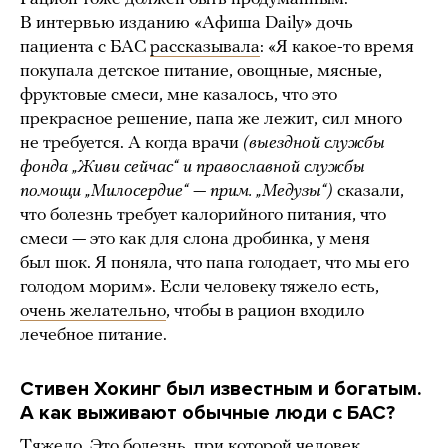
В интервью изданию «Афиша Daily» дочь
пациента с БАС
рассказывала
: «Я какое-то время
покупала детское питание, овощные, мясные,
фруктовые смеси, мне казалось, что это
прекрасное решение, папа же лежит, сил много
не требуется. А когда врачи
(выездной службы
фонда „Живи сейчас“ и православной службы
помощи „Милосердие“ — прим. „Медузы“)
сказали,
что болезнь требует калорийного питания, что
смеси — это как для слона дробинка, у меня
был шок. Я поняла, что папа голодает, что мы его
голодом морим». Если человеку тяжело есть,
очень желательно
, чтобы в рацион входило
лечебное питание.
Стивен Хокинг был известным и богатым.
А как выживают обычные люди с БАС?
Тяжело. Это болезнь, при которой человек