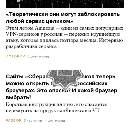
«Теоретически они могут заблокировать
любой сервис целиком»
Этим летом Amnezia — один из самых популярных
VPN-сервисов у россиян — пережил крупнейшую
атаку, которая длилась полтора месяца. Интервью
разработчика сервиса
6 дней назад
ИСТОРИИ
Сайты «Сбера» и других банков теперь
можно открыть только в российских
браузерах. Это опасно? И какой браузер
выбрать?
Короткая инструкция для тех, кто опасается
переходить на продукты «Яндекса» и VK
3 карточки
4 дня назад
РАЗБОР