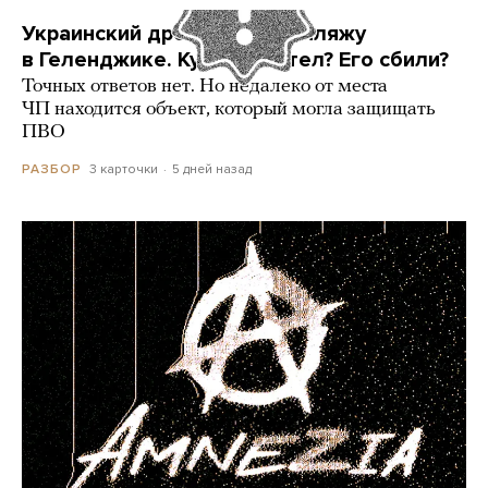
Украинский дрон попал по пляжу
в Геленджике. Куда он летел? Его сбили?
Точных ответов нет. Но недалеко от места
ЧП находится объект, который могла защищать
ПВО
3 карточки
5 дней назад
РАЗБОР