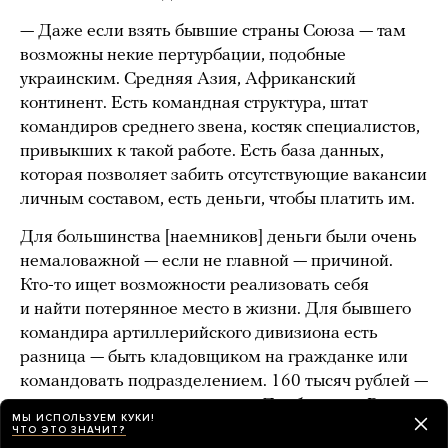
— Даже если взять бывшие страны Союза — там
возможны некие пертурбации, подобные
украинским. Средняя Азия, Африканский
континент. Есть командная структура, штат
командиров среднего звена, костяк специалистов,
привыкших к такой работе. Есть база данных,
которая позволяет забить отсутствующие вакансии
личным составом, есть деньги, чтобы платить им.
Для большинства [наемников] деньги были очень
немаловажной — если не главной — причиной.
Кто-то ищет возможности реализовать себя
и найти потерянное место в жизни. Для бывшего
командира артиллерийского дивизиона есть
разница — быть кладовщиком на гражданке или
командовать подразделением. 160 тысяч рублей —
даже за них готовы ехать и из Донбасса, из России.
МЫ ИСПОЛЬЗУЕМ КУКИ!
И поедут.
ЧТО ЭТО ЗНАЧИТ?