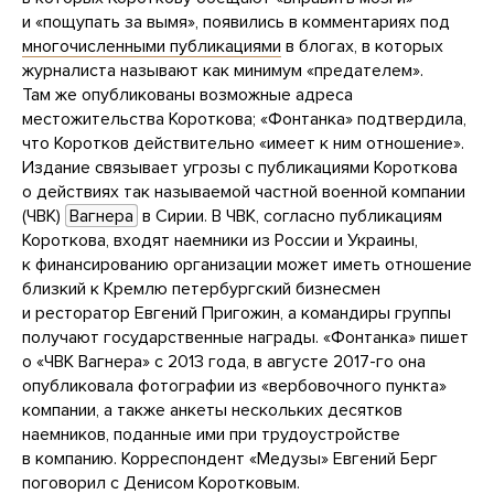
и «пощупать за вымя», появились в комментариях под
многочисленными публикациями
в блогах, в которых
журналиста называют как минимум «предателем».
Там же опубликованы возможные адреса
местожительства Короткова; «Фонтанка» подтвердила,
что Коротков действительно «имеет к ним отношение».
Издание связывает угрозы с публикациями Короткова
о действиях так называемой частной военной компании
(ЧВК)
Вагнера
в Сирии. В ЧВК, согласно публикациям
Короткова, входят наемники из России и Украины,
к финансированию организации может иметь отношение
близкий к Кремлю петербургский бизнесмен
и ресторатор Евгений Пригожин, а командиры группы
получают государственные награды. «Фонтанка» пишет
о «ЧВК Вагнера» с 2013 года, в августе 2017-го она
опубликовала фотографии из «вербовочного пункта»
компании, а также анкеты нескольких десятков
наемников, поданные ими при трудоустройстве
в компанию. Корреспондент «Медузы» Евгений Берг
поговорил с Денисом Коротковым.