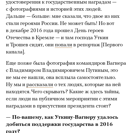
удостоверения к государственным наградам —
с фотографиями и историей этих людей.
Дальше — больше: мне сказали, что двое из них
стали героями России. Не может быть! Но вот
в декабре 2016 года прошел День героев
Отечества в Кремле — и там господа Уткин
и Трошев сидят, они
попали
в репортаж [Первого
канала].
Еще позже была фотография командиров Вагнера
с Владимиром Владимировичем Путиным, это
не мы ее нашли, она всплыла самостоятельно.
Ну мы и
рассказали
о тех людях, которые на ней
находятся. Чего скрывать? Какие ж здесь тайны,
если люди на публичном мероприятии с этими
наградами в присутствии президента стоят?
— По-вашему, как Уткину-Вагнеру удалось
добиться поддержки государства в 2016
году?