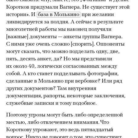
Коротков придумали Вагнера. Не существует этой
истории». И
база в Молькино
при желании
ликвидируется за полдня. А сейчас в результате
многолетней работы мы наконец получили
[важные] документы — анкеты группы Вагнера.
С ними уже очень сложно [спорить]. Оппоненты
могут сказать, что можно подделать одну, две,
пять, десять анкет, да? Но мы представили
их около 40, логически согласованных между
собой. А кто станет подделывать фотографии,
сделанные в Молькино при вербовке? Или ряд
других документов? Там внутренняя
документация, рапорты, некоторые заключения,
служебные записки и тому подобное.
Поэтому угрозы могут быть либо определенной
местью, либо отвлечением внимания. Что
Короткову угрожают, это ведь пятнадцатый
вопрос. Никто не говорит о том, что существует