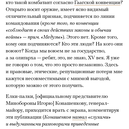
кто такой комбатант согласно
Гаагской конвенции
?
Открыто носит оружие, имеет ясно видимый
отличительный признак, подчиняется по линии
командования (
кроме того, по конвенции
«соблюдает в своих действиях законы и обычаи
войны» — прим. «Медузы»
). Этого нет. Кроме того,
кому они подчиняются? Кто эти люди? На кого они
воюют? Когда мы воюем не за государство,
а за олигарха — ребят, это, не знаю, XV век. Я уже
не говорю о том, что это просто незаконно. Здесь
и правовые, этические, репутационные потери мне
кажутся несовместимыми с мнимой выгодой,
которую можно от этого получить.
Елки-палки, [официальному представителю
Минобороны Игорю] Конашенкову, генерал-
майору, приходится врать с экрана, комментируя
эти публикации (
Конашенков
назвал
«слухами»
и выдуманными разговорами приведенные