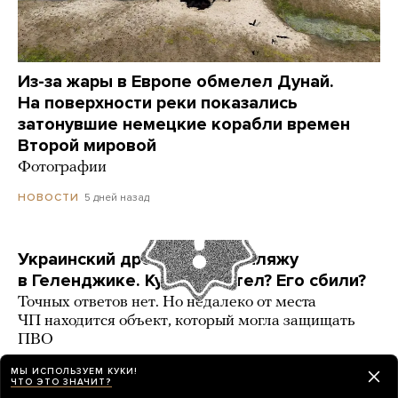
Из-за жары в Европе обмелел Дунай.
На поверхности реки показались
затонувшие немецкие корабли времен
Второй мировой
Фотографии
5 дней назад
НОВОСТИ
Украинский дрон попал по пляжу
в Геленджике. Куда он летел? Его сбили?
Точных ответов нет. Но недалеко от места
ЧП находится объект, который могла защищать
ПВО
3 карточки
5 дней назад
РАЗБОР
МЫ ИСПОЛЬЗУЕМ КУКИ!
ЧТО ЭТО ЗНАЧИТ?