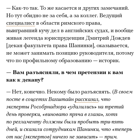
— Как-то так. То же касается и других замечаний.
Но тут обидно не за себя, а за коллег. Ведущий
специалист
в области римского права,
выигравший кучу дел в английских судах, и вообще
живая легенда юриспруденции Дмитрий Дождев
[декан факультета права Шанинки], оказывается,
не может занимать позицию руководителя, потому
что по профильному образованию — историк.
— Вам разъясняли, в чем претензии к вам
как к декану?
— Нет, конечно. Некому было разъяснять. (
В своем
посте в соцсетях Вахштайн
рассказал
, что
эксперты Рособрнадзора «удалились» на третий
день проверки, «виновато пряча в глаза», хотя
по регламенту должны были пробыть три-пять
дней, и сказали сотрудникам Шанинки, что «теперь
от нас [экспертов] ничего не зависит» — прим.