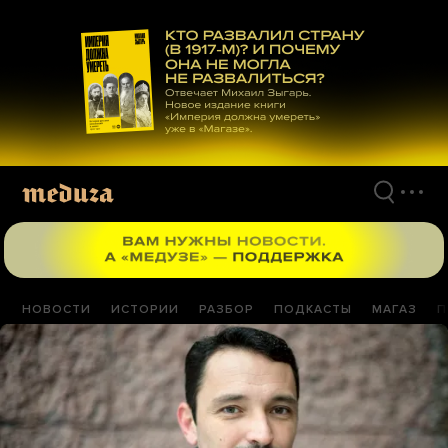
Перейти
к
материалам
НОВОСТИ
ИСТОРИИ
РАЗБОР
ПОДКАСТЫ
МАГАЗ
П