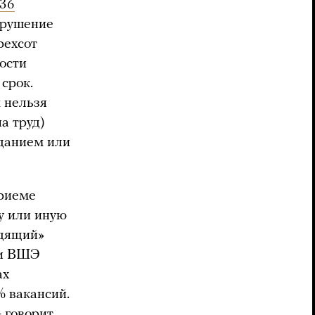
136
нарушение
рехсот
ости
срок.
 нельзя
а труд)
еданием или
приеме
ту или иную
одящий»
 и ВШЭ
ах
% вакансий.
— говорит