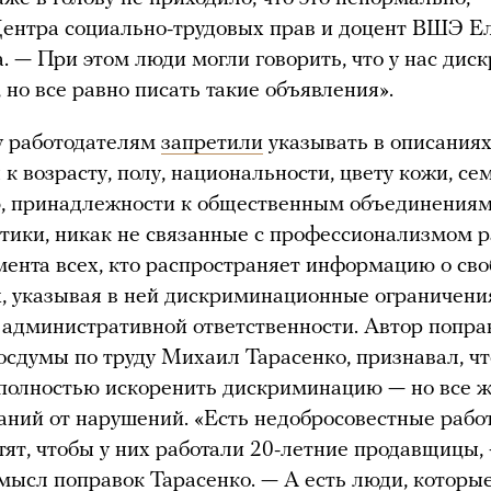
ентра социально-трудовых прав и доцент ВШЭ Е
. — При этом люди могли говорить, что у нас ди
 но все равно писать такие объявления».
у работодателям
запретили
указывать в описаниях
 к возрасту, полу, национальности, цвету кожи, с
, принадлежности к общественным объединениям
тики, никак не связанные с профессионализмом р
мента всех, кто распространяет информацию о св
, указывая в ней дискриминационные ограничения
 административной ответственности. Автор поправ
осдумы по труду Михаил Тарасенко, признавал, чт
полностью искоренить дискриминацию — но все 
аний от нарушений. «Есть недобросовестные рабо
тят, чтобы у них работали 20-летние продавщицы,
мысл поправок Тарасенко. — А есть люди, которые