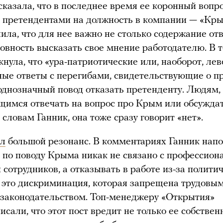
сказала, что в последнее время ее коронный вопр
 претендентами на должность в компании — «Кры
ила, что для нее важно не столько содержание отв
товность высказать свое мнение работодателю. В 
кнула, что «ура-патриотические или, наоборот, лев
ые ответы с перегибами, свидетельствующие о 
однозначный повод отказать претенденту. Людям,
имся отвечать на вопрос про Крым или обсуждат
 словам Ганник, она тоже сразу говорит «нет».
ал
большой резонанс. В комментариях Ганник нап
 по поводу Крыма никак не связано с профессио
 сотрудников, а отказывать в работе из-за полити
 это дискриминация, которая запрещена трудовы
законодательством. Топ-менеджеру «Открытия»
исали, что этот пост вредит не только ее собствен