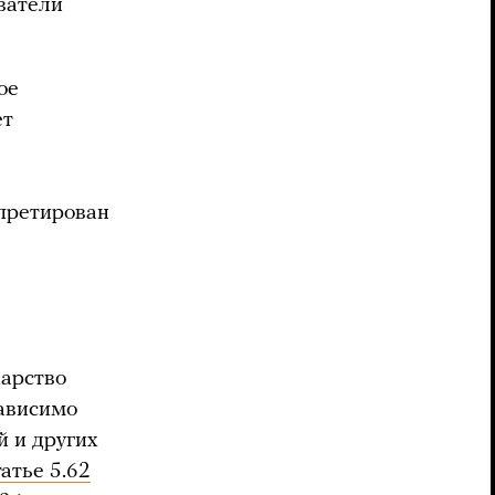
ователи
ое
ет
рпретирован
дарство
зависимо
й и других
татье 5.62