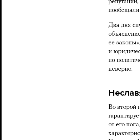
репутации,
пообещали 
Два дня сп
объяснение
ее законы»,
и юридичес
по политич
неверно.
Неслав
Во второй 
гарантируе
от его пол
характерис