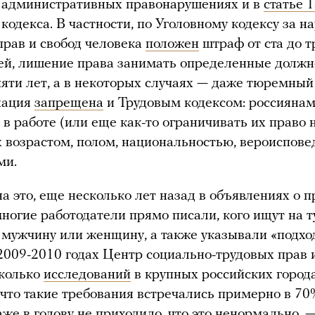
б административных правонарушениях и в
статье 
 кодекса. В частности, по Уголовному кодексу за 
прав и свобод человека
положен
штраф от ста до т
ей, лишение права занимать определенные должн
пяти лет, а в некоторых случаях — даже тюремный 
нация
запрещена
и Трудовым кодексом: россиянам
 в работе (или еще как-то ограничивать их право н
их возрастом, полом, национальностью, вероиспов
ми.
а это, еще несколько лет назад в объявлениях о 
многие работодатели прямо писали, кого ищут на 
 мужчину или женщину, а также указывали «подх
 2009-2010 годах Центр социально-трудовых прав
сколько
исследований
в крупных российских город
 что такие требования встречались примерно в 70
же в голову не приходило, что это ненормально, 