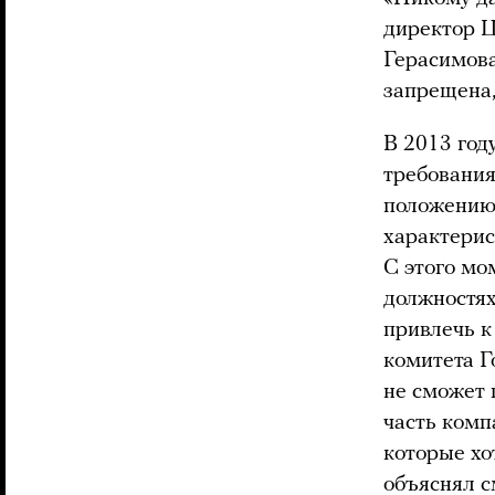
директор Ц
Герасимова
запрещена,
В 2013 год
требования
положению
характерис
С этого мо
должностях
привлечь к
комитета Г
не сможет 
часть комп
которые хо
объяснял
с