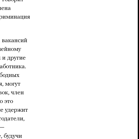
лена
скриминация
 вакансий
емейному
 и другие
аботника.
ободных
, могут
ок, член
о это
же удержит
тодатели,
 —
, будучи