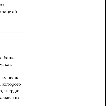
а»
минацией
а банка
м, как
еседовала
, которого
о, твердая
казывать».