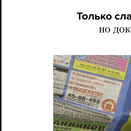
Только сл
но док