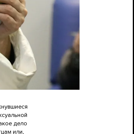
лкнувшиеся
ексуальной
такое дело
цам или,