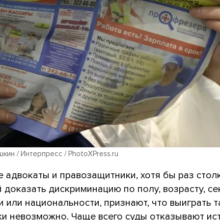
кин / Интерпресс / PhotoXPress.ru
е адвокаты и правозащитники, хотя бы раз сто
 доказать дискриминацию по полу, возрасту, с
 или национальности, признают, что выиграть 
ки невозможно. Чаще всего суды отказывают ист