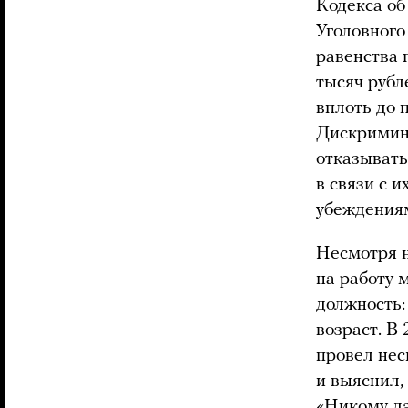
Кодекса о
Уголовного
равенства 
тысяч рубл
вплоть до 
Дискрими
отказывать
в связи с 
убеждения
Несмотря н
на работу 
должность:
возраст. В
провел не
и выяснил,
«Никому да