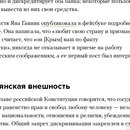
 но и дискредитирует оба банка; некоторые польз
вывести из них свои средства.
устя Яна Ганник
опубликовала
в фейсбуке подробн
. Она написала, что «любит свою страну и призна
 считает, что «он [Крым] наш по факту
ки», никогда не отказывает в приеме на работу
еским соображениям, а ее первый пост был инте
янская внешность
главе российской Конституции говорится, что госу
т равенство прав и свобод любому человеку — не
а, национальности, отношения к религии, убеждени
тик. Общий запрет дискриминации закреплен в
с