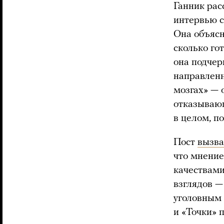
Ганник рас
интервью с
Она объясн
сколько го
она подчер
направленн
мозгах» — 
отказывающ
в целом, по
Пост
вызв
что мнение
качествами
взглядов —
уголовным 
и «Точки» п