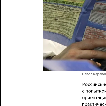
Павел Караваш
Российски
с попыткой
ориентации
практичес