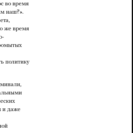
ос во время
м наш?».
ета,
то же время
о-
промытых
ь политику
оминали,
нальными
ческих
м и даже
ной