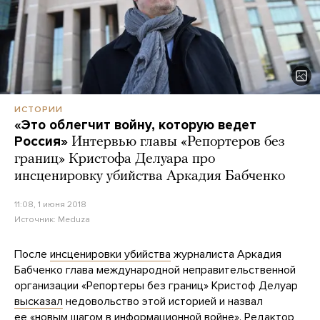
ИСТОРИИ
«Это облегчит войну, которую ведет
Россия»
Интервью главы «Репортеров без
границ» Кристофа Делуара про
инсценировку убийства Аркадия Бабченко
11:08, 1 июня 2018
Источник:
Meduza
После
инсценировки убийства
журналиста Аркадия
Бабченко глава международной неправительственной
организации «Репортеры без границ» Кристоф Делуар
высказал
недовольство этой историей и назвал
ее «новым шагом в информационной войне». Редактор