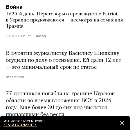
Война
1625-й день. Переговоры о производстве Patriot
в Украине продолжаются — несмотря на сомнения
Трампа
день назад
НОВОСТИ
В Бурятии журналистку Василису Шишкину
осудили по делу о госизмене. Ей дали 12 лет
— это минимальный срок по статье
день назад
77 срочников погибли на границе Курской
области во время вторжения ВСУ в 2024
году. Еще более 30 до сих пор числятся
пропавшими без вести
МЫ ИСПОЛЬЗУЕМ КУКИ!
день назад
ЧТО ЭТО ЗНАЧИТ?