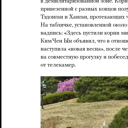
в демилитаризованной зоне. Корн
привезенной с разных концов полу
Тэдонган и Ханган, протекающих ч
На табличке, установленной около
надпись: «Здесь пустили корни м
Ким Чен Ын объявил, что в отно
наступила «новая весна», после ч
на совместную прогулку и побесе
от телекамер.