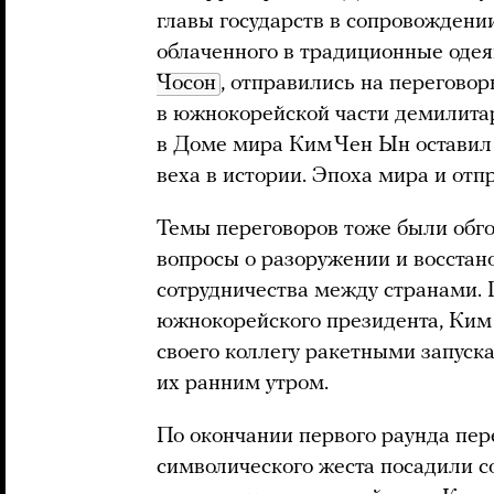
главы государств в сопровождении
облаченного в традиционные оде
Чосон
, отправились на перегово
в южнокорейской части демилитар
в Доме мира Ким Чен Ын оставил 
веха в истории. Эпоха мира и отпр
Темы переговоров тоже были обгов
вопросы о разоружении и восстан
сотрудничества между странами. 
южнокорейского президента, Ким
своего коллегу ракетными запус
их ранним утром.
По окончании первого раунда пере
символического жеста посадили с