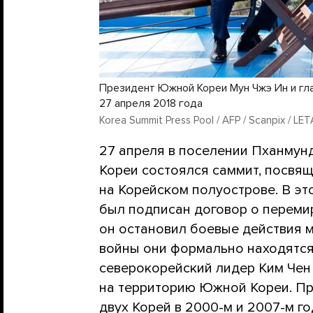
Президент Южной Кореи Мун Чжэ Ин и гла
27 апреля 2018 года
Korea Summit Press Pool / AFP / Scanpix / LET
27 апреля в поселении Пханмун
Кореи состоялся саммит, посвя
на Корейском полуострове. В эт
был подписан договор о перем
он остановил боевые действия м
войны они формально находятся 
северокорейский лидер Ким Чен
на территорию Южной Кореи. П
двух Корей в 2000-м и 2007-м г