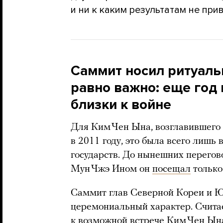
и ни к каким результатам не прив
Саммит носил ритуальн
равно важно: еще год
близки к войне
Для Ким Чен Ына, возглавившего
в 2011 году, это была всего лишь
государств. До нынешних перего
Мун Чжэ Ином он
посещал
только
Саммит глав Северной Кореи и Ю
церемониальный характер. Считае
к возможной встрече Ким Чен Ы