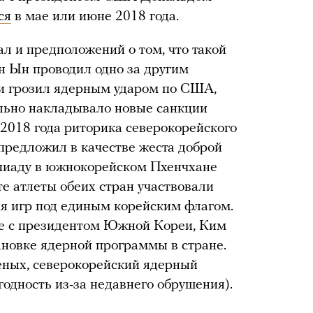
ся
в мае или июне 2018 года.
л и предположений о том, что такой
н Ын проводил одно за другим
 и грозил ядерным ударом по США,
льно накладывало новые санкции
2018 года риторика северокорейского
предложил в качестве жеста доброй
пиаду в южнокорейском Пхенчхане
е атлеты обеих стран участвовали
я игр под единым корейским флагом.
че с президентом Южной Кореи, Ким
ановке ядерной программы в стране.
еных, северокорейский ядерный
годность из-за недавнего обрушения).