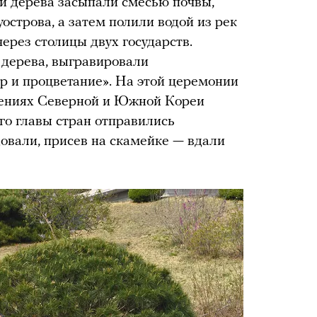
и дерева засыпали смесью почвы,
острова, а затем полили водой из рек
ерез столицы двух государств.
 дерева, выгравировали
ир и процветание». На этой церемонии
шениях Северной и Южной Кореи
его главы стран отправились
довали, присев на скамейке — вдали