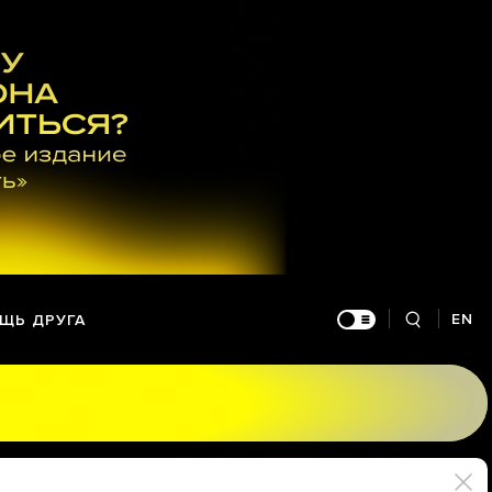
EN
ЩЬ ДРУГА