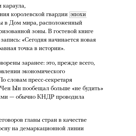
 караула,
яния королевской гвардии
эпохи 
ры в Дом мира, расположенный
изованной зоны. В гостевой книге
запись: «Сегодня начинается новая
авная точка в истории».
орены заранее: это, прежде всего,
овлении экономического
По словам пресс-секретаря
 Чен Ын пообещал больше «не будить»
ками — обычно КНДР проводила
говоров главы стран в качестве
осну на демаркационной линии