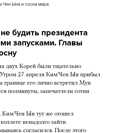
 Чен Ына и сосна мира
не будить президента
ми запусками. Главы
осну
та двух Корей были тщательно
 Утром 27 апреля Ким Чен Ын прибыл
а границе его лично встретил Мун
ся полминуты, запечатлели сотни
 Ким Чен Ын тут же отошел
 коллеге ненадолго зайти
мываясь согласился. После этого