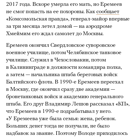
2017 года. Вскоре умерла его мать, но Еремеев
не смог попасть на ее похороны. Как
сообщает
«Комсомольская правда», генерал-майор впервые
за три месяца летел домой — на аэродроме
Хмеймим его ждал самолет до Москвы.
Еремеев окончил Свердловское суворовское
военное училище, потом Челябинское танковое
училище. Служил в Чехословакии, потом
в Калининграде в должности командира полка,
а затем — начальника штаба береговых войск
Балтийского флота. В 1990-е Еремеев переехал
в Москву, где окончил сразу две академии —
бронетанковых войск и академию генерального
штаба. Его друг Владимир Лешов рассказал «КП»,
что Еремеев в 1990-е подрабатывал у него.
«У Еремеева уже была семья: жена, ребенок.
Больших денег тогда не получали, не было
надбавок за звание. Поэтому Володе приходилось