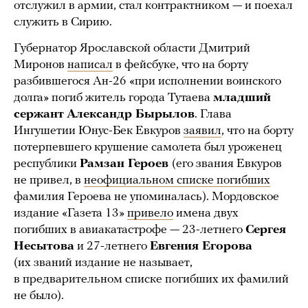
отслужил в армии, стал контрактником — и поехал
служить в Сирию.
Губернатор Ярославской области Дмитрий
Миронов
написал
в фейсбуке, что на борту
разбившегося Ан-26 «при исполнении воинского
долга» погиб житель города Тутаева
младший
сержант
Александр Бырылов
. Глава
Ингушетии Юнус-Бек Евкуров
заявил
, что на борту
потерпевшего крушение самолета был уроженец
республики
Рамзан Героев
(его звания Евкуров
не привел, в
неофициальном списке погибших
фамилия Героева не упоминалась). Мордовское
издание «Газета 13»
привело
имена двух
погибших в авиакатастрофе — 23-летнего
Сергея
Несытова
и 27-летнего
Евгения Егорова
(их званий издание не называет,
в предварительном списке погибших их фамилий
не было).