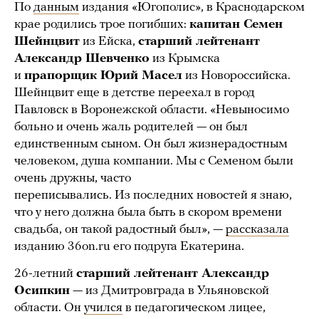
По
данным
издания «Югополис», в Краснодарском
крае родились трое погибших:
капитан Семен
Шейнцвит
из Ейска,
старший лейтенант
Александр Шевченко
из Крымска
и
прапорщик Юрий Масел
из Новороссийска.
Шейнцвит еще в детстве переехал в город
Павловск в Воронежской области. «Невыносимо
больно и очень жаль родителей — он был
единственным сыном. Он был жизнерадостным
человеком, душа компании. Мы с Семеном были
очень дружны, часто
переписывались. Из последних новостей я знаю,
что у него должна была быть в скором времени
свадьба, он такой радостный был», —
рассказала
изданию 36on.ru его подруга Екатерина.
26-летний
старший лейтенант Александр
Осипкин
— из Дмитровграда в Ульяновской
области. Он
учился
в педагогическом лицее,