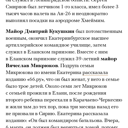
он служил в Ленинградской области. Сергей
Смирнов был летчиком 1-го класса, имел более 3
тысяч часов налета на Ан-26 и неоднократно
выполнял посадки на аэродроме Хмеймим.
Майор Дмитрий Кукушкин
был потомственным
военным, окончил Екатеринбургское высшее
артиллерийское командное училище, затем
служил в Еланском гарнизоне. Вместе с ним
в Еланском гарнизоне служил 39-летний
майор
Вячеслав Микрюков
. Подруга семьи
Микрюкова по имени Екатерина
рассказала
изданию «66.ру», что он был женат, у него в семье
было трое детей. Около семи лет Микрюков
с семьей прожили в Елани, после рождения
второго ребенка переехали в Карачаево-Черкесию
и жили там до тех пор, пока три месяца назад его
не призвали в Сирию. Екатерина рассказала
изданию: «Он был командиром батальона. Вчера,
6 марта, он должен был вернуться домой, потому