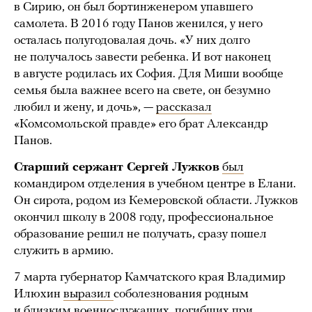
в Сирию, он был бортинженером упавшего
самолета. В 2016 году Панов женился, у него
осталась полугодовалая дочь. «У них долго
не получалось завести ребенка. И вот наконец
в августе родилась их София. Для Миши вообще
семья была важнее всего на свете, он безумно
любил и жену, и дочь», —
рассказал
«Комсомольской правде» его брат Александр
Панов.
Старший сержант Сергей Лужков
был
командиром отделения в учебном центре в Елани.
Он сирота, родом из Кемеровской области. Лужков
окончил школу в 2008 году, профессиональное
образование решил не получать, сразу пошел
служить в армию.
7 марта губернатор Камчатского края Владимир
Илюхин
выразил
соболезнования родным
и близким военнослужащих, погибших при