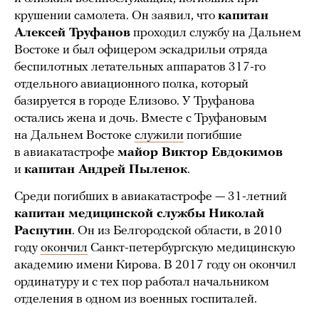
крушении самолета. Он заявил, что
капитан
Алексей Труфанов
проходил службу на Дальнем
Востоке и был офицером эскадрильи отряда
беспилотных летательных аппаратов 317-го
отдельного авиационного полка, который
базируется в городе Елизово. У Труфанова
остались жена и дочь. Вместе с Труфановым
на Дальнем Востоке
служили
погибшие
в авиакатастрофе
майор Виктор Евдокимов
и
капитан Андрей Пыленок
.
Среди погибших в авиакатастрофе — 31-летний
капитан медицинской службы
Николай
Распутин
. Он из Белгородской области, в 2010
году
окончил
Санкт-петербургскую медицинскую
академию имени Кирова. В 2017 году он окончил
ординатуру и с тех пор работал начальником
отделения в одном из военных госпиталей.