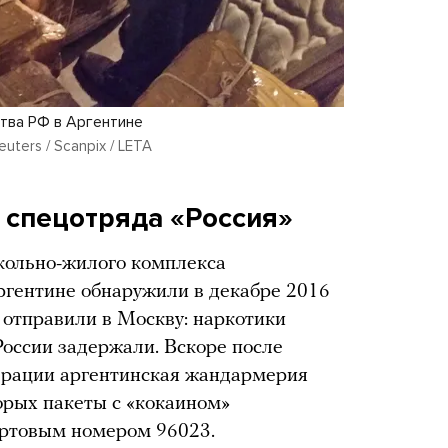
ства РФ в Аргентине
ters / Scanpix / LETA
 спецотряда «Россия»
кольно-жилого комплекса
ргентине обнаружили в декабре 2016
 отправили в Москву: наркотики
России задержали. Вскоре после
ерации аргентинская жандармерия
торых пакеты с «кокаином»
ортовым номером 96023.