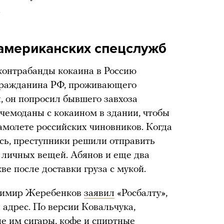
.
американских спецслужб
онтрабанды кокаина в Россию
гражданина РФ, проживающего
, он попросил бывшего завхоза
 чемоданы с кокаином в здании, чтобы
амолете российских чиновников. Когда
сь, преступники решили отправить
 личных вещей. Абянов и еще два
е после доставки груза с мукой.
димир Жеребенков
заявил
«Росбалту»,
й адрес. По версии Ковальчука,
е им сигары, кофе и спиртные