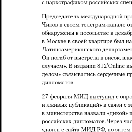
с наркотрафиком российских спец
Председатель международной пр
Чиков в своем телеграм-канале
о
обнаружены в посольстве в декабр
в Москве в своей квартире был н
Латиноамериканского департаме
Он погиб от выстрела в висок, вл
случаем». В издании 812'Online 
делом» связывались сердечные п
дипломатов.
27 февраля МИД
выступил
с опр
и лживых публикаций» в связи с э
в министерстве назвали «дикой» 
российских дипломатов. Через ча
удален
с сайта МИД РФ, но затем