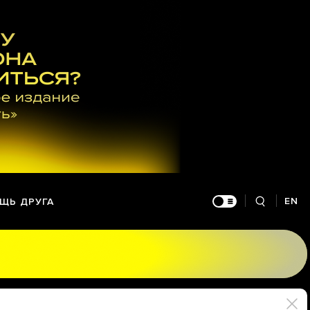
EN
ЩЬ ДРУГА