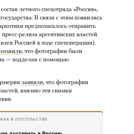
состав летного спецотряда «Россия»,
осударства. В связи с этим появились
аркотики предполагалось отправить
 пресс-релиза аргентинских властей
авлен Россией в ходе спецоперации).
оложили
, что фотографии были
та — подделан с помощью
дармерии
заявили
, что фотографии
ластей, именно эти снимки
твия.
ИКАХ В ПОСОЛЬСТВЕ
ли доставить в Россию