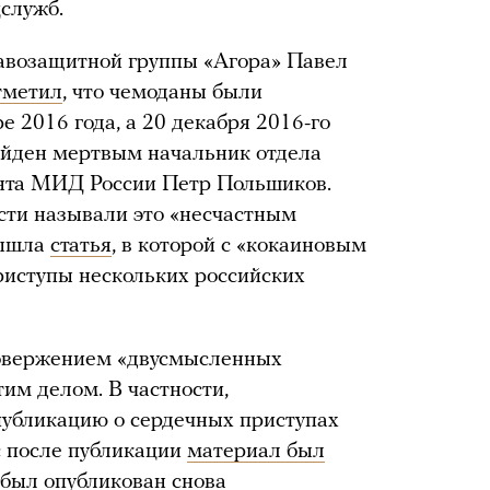
служб.
авозащитной группы «Агора» Павел
тметил
, что чемоданы были
е 2016 года, а 20 декабря 2016-го
айден мертвым начальник отдела
нта МИД России Петр Польшиков.
асти называли это «несчастным
вышла
статья
, в которой с «кокаиновым
риступы нескольких российских
овержением «двусмысленных
тим делом. В частности,
публикацию о сердечных приступах
с после публикации
материал был
 был опубликован снова