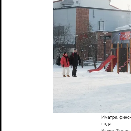
Иматра, финс
года
Вадим Фролов