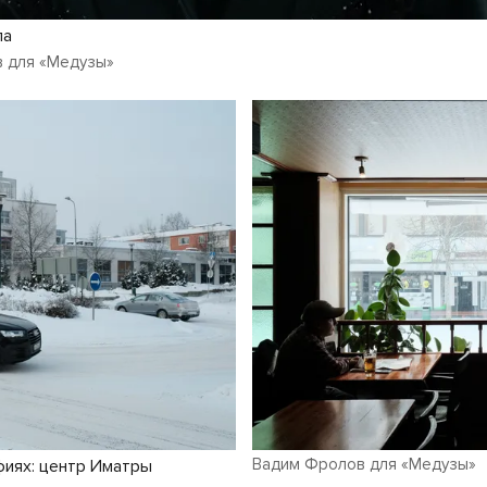
ла
 для «Медузы»
Вадим Фролов для «Медузы»
фиях: центр Иматры