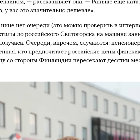
бензином, — рассказывает она. — Раньше еще ката
, у вас это значительно дешевле».
анице нет очереди (это можно проверить в интерне
отилы до российского Светогорска на машине зан
получаса. Очереди, впрочем, случаются: пенсионе
енная, кто предпочитает российские цены фински
цу со стороны Финляндии пересекают десятки ме