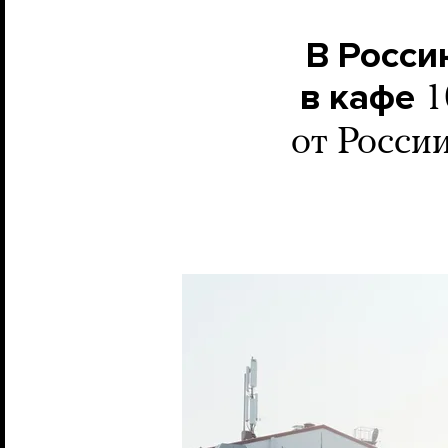
В Росси
в кафе
1
от Росси