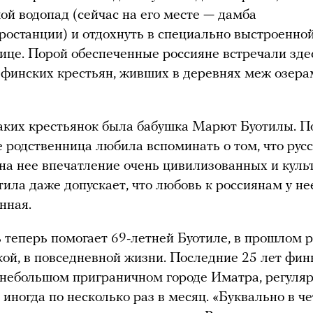
ой водопад (сейчас на его месте — дамба
ростанции) и отдохнуть в специально выстроенной
нице. Порой обеспеченные россияне встречали зд
финских крестьян, живших в деревнях меж озер
аких крестьянок была бабушка Марют Буотилы. П
е родственница любила вспоминать о том, что рус
на нее впечатление очень цивилизованных и куль
тила даже допускает, что любовь к россиянам у не
нная.
 теперь помогает 69-летней Буотиле, в прошлом 
ой, в повседневной жизни. Последние 25 лет фин
небольшом приграничном городе Иматра, регуляр
 иногда по несколько раз в месяц. «Буквально в ч