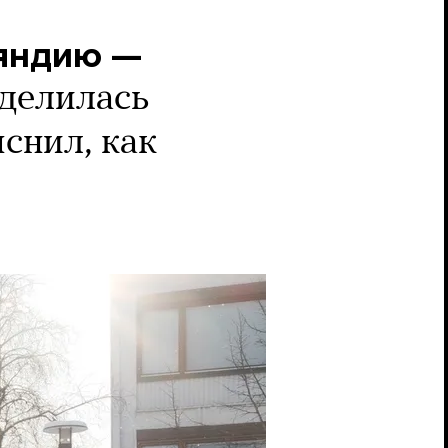
ляндию —
тделилась
снил, как