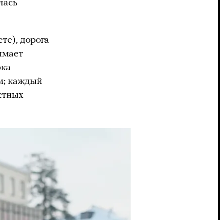
лась
те), дорога
имает
рка
м; каждый
стных