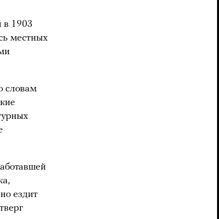
 в 1903
есь местных
ами
о словам
ские
турных
е
работавшей
ка,
но ездит
етверг