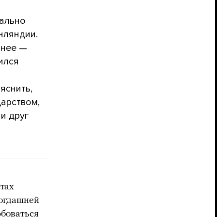
иально
нляндии.
 нее —
ился
яснить,
дарством,
ни друг
стах
тогдашней
юбоваться