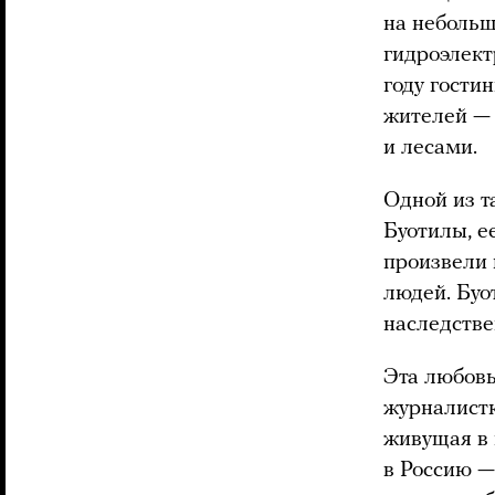
на небольш
гидроэлект
году гости
жителей — 
и лесами.
Одной из т
Буотилы, е
произвели 
людей. Буо
наследстве
Эта любовь
журналистк
живущая в 
в Россию —