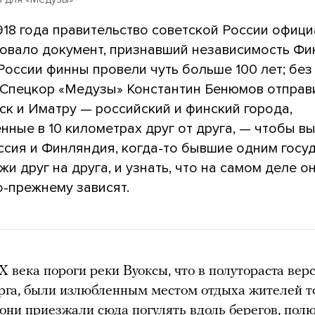
918 года правительство советской России офиц
овало документ, признавший независимость Фи
России финны провели чуть больше 100 лет; без
. Спецкор «Медузы» Константин Бенюмов отправ
ск и Иматру — российский и финский города,
ные в 10 километрах друг от друга, — чтобы вы
ссия и Финляндия, когда-то бывшие одним госу
жи друг на друга, и узнать, что на самом деле о
о-прежнему зависят.
Х века пороги реки Вуоксы, что в полутораста вер
рга, были излюбленным местом отдыха жителей 
они приезжали сюда погулять вдоль берегов, пол