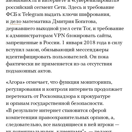
анонимность в интернете и «суверенизировать»
российский сегмент Сети. Здесь и требование
ФСБ к Telegram выдать ключи шифрования,
и
дело
математика Дмитрия Богатова,
державшего выходной узел сети Tor, и требование
к администраторам VPN блокировать сайты,
запрещенные в России. 1 января 2018 года в силу
вступил закон, обязывающий мессенджеры
идентифицировать пользователей. Он пока
фактически не применяется из-за отсутствия
подзаконных актов.
«Агора» отмечает, что функция мониторинга,
регулирования и контроля интернета продолжает
перетекать от Роскомнадзора к прокуратуре
и органам государственной безопасности.
«В результате интернет становится сферой
компетенции правоохранительных органов, а,
следовательно, все находящиеся в ней игроки —
их потенциальными „клиентами“», — делают