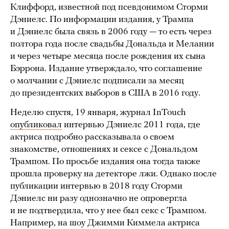
Клиффорд, известной под псевдонимом Сторми
Дэниелс. По информации издания, у Трампа
и Дэниелс была связь в 2006 году — то есть через
полтора года после свадьбы Дональда и Мелании
и через четыре месяца после рождения их сына
Бэррона. Издание утверждало, что соглашение
о молчании с Дэниелс подписали за месяц
до президентских выборов в США в 2016 году.
Неделю спустя, 19 января, журнал InTouch
опубликовал
интервью Дэниелс 2011 года, где
актриса подробно рассказывала о своем
знакомстве, отношениях и сексе с Дональдом
Трампом. По просьбе издания она тогда также
прошла проверку на детекторе лжи. Однако после
публикации интервью в 2018 году Сторми
Дэниелс ни разу однозначно не опровергла
и не подтвердила, что у нее был секс с Трампом.
Например, на шоу Джимми Киммела актриса