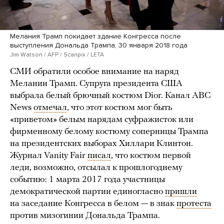
Мелания Трамп покидает здание Конгресса после
выступления Дональда Трампа, 30 января 2018 года
Jim Watson / AFP / Scanpix / LETA
СМИ обратили особое внимание на наряд
Мелании Трамп. Супруга президента США
выбрала белый брючный костюм Dior. Канал ABC
News
отмечал
, что этот костюм мог быть
«приветом» белым нарядам суфражисток или
фирменному белому костюму соперницы Трампа
на президентских выборах Хиллари Клинтон.
Журнал Vanity Fair
писал
, что костюм первой
леди, возможно, отсылал к прошлогоднему
событию: 1 марта 2017 года участницы
демократической партии единогласно
пришли
на заседание Конгресса в белом — в знак
протеста
против мизогинии Дональда Трампа.