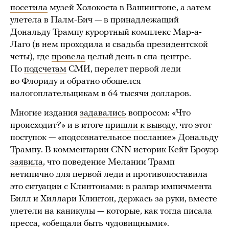
посетила
музей Холокоста в Вашингтоне, а затем
улетела в Палм-Бич — в принадлежащий
Дональду Трампу курортный комплекс Мар-а-
Лаго (в нем проходила и свадьба президентской
четы), где
провела
целый день в спа-центре.
По
подсчетам
СМИ, перелет первой леди
во Флориду и обратно обошелся
налогоплательщикам в 64 тысячи долларов.
Многие издания
задавались
вопросом: «Что
происходит?» и в итоге
пришли к выводу
, что этот
поступок — «подсознательное послание» Дональду
Трампу. В комментарии CNN историк Кейт Броуэр
заявила
, что поведение Мелании Трамп
нетипично для первой леди и противопоставила
это ситуации с Клинтонами: в разгар импичмента
Билл и Хиллари Клинтон, держась за руки, вместе
улетели на каникулы — которые, как тогда
писала
пресса, «обещали быть чудовищными».