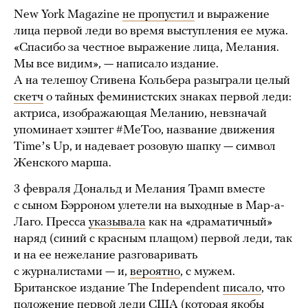
New York Magazine
не пропустил
и выражение
лица первой леди во время выступления ее мужа.
«Спасибо за честное выражение лица, Мелания.
Мы все видим», — написало издание.
А на телешоу Стивена Кольбера разыграли целый
скетч
о тайных феминистских знаках первой леди:
актриса, изображающая Меланию, невзначай
упоминает хэштег #MeToo, название движения
Timeʼs Up, и надевает розовую шапку — символ
Женского марша.
3 февраля Дональд и Мелания Трамп вместе
с сыном Бэрроном улетели на выходные в Мар-а-
Лаго. Пресса
указывала
как на «драматичный»
наряд (синий с красным плащом) первой леди, так
и на ее нежелание разговаривать
с журналистами — и,
вероятно
, с мужем.
Британское издание The Independent
писало
, что
положение первой леди США (которая якобы