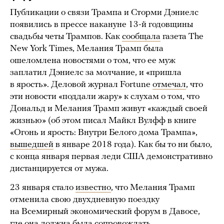
Публикации о связи Трампа и Сторми Дэниелс
появились в прессе накануне 13-й годовщины
свадьбы четы Трампов. Как
сообщала
газета The
New York Times, Мелания Трамп была
ошеломлена новостями о том, что ее муж
заплатил Дэниелс за молчание, и «пришла
в ярость». Деловой журнал Fortune
отмечал
, что
эти новости «поддали жару» к слухам о том, что
Дональд и Мелания Трамп живут «каждый своей
жизнью» (об этом писал Майкл Вулфф в книге
«Огонь и ярость: Внутри Белого дома Трампа»,
вышедшей
в январе 2018 года). Как бы то ни было,
с конца января первая леди США демонстративно
дистанцируется от мужа.
23 января стало
известно
, что Мелания Трамп
отменила свою двухдневную поездку
на Всемирный экономический форум в Давосе,
где она должна была сопровождать