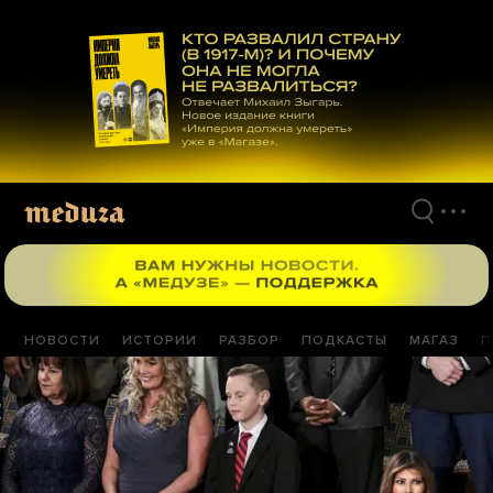
Перейти
к
материалам
НОВОСТИ
ИСТОРИИ
РАЗБОР
ПОДКАСТЫ
МАГАЗ
П