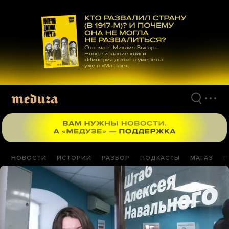
Перейти
к
материалам
НОВОСТИ
ИСТОРИИ
РАЗБОР
ПОДКАСТЫ
МАГАЗ
П