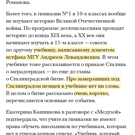
Романова.
Более того, в гимназии № 1 в 10-х классах вообще
не изучают историю Великой Отечественной
войны. По программе десятиклассники проходят
историю до конца XIX века, а ХХ век они
начинают изучать в 11-м классе — совсем
по другому
учебнику, написанному доцентом 
истфака МГУ Андреем Левандовским
. В этом
учебнике тоже рассказывается о приказе Сталина
о заградотрядах — но еще до главы
о Сталинградской битве.
Про замерзавших под 
Сталинградом немцев в учебнике нет ни слова. 
В целом о битве рассказано
очень коротко
,
перечисляются основные ее события.
Екатерина Кашникова в разговоре с «Медузой»
подтвердила, что учителя гимназии не имеют
права обучать школьников по учебникам, которых
нет в утвержденном списке. «Учебник, который