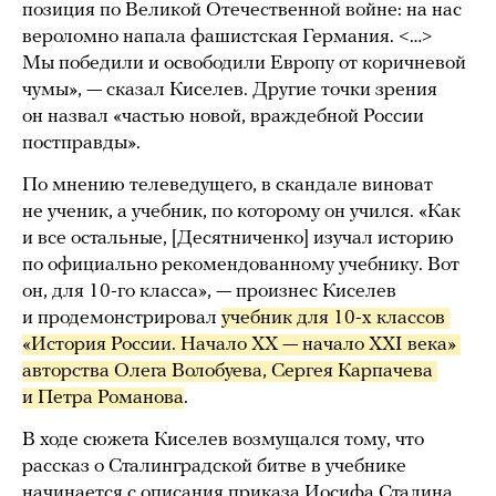
позиция по Великой Отечественной войне: на нас
вероломно напала фашистская Германия. <…>
Мы победили и освободили Европу от коричневой
чумы», — сказал Киселев. Другие точки зрения
он назвал «частью новой, враждебной России
постправды».
По мнению телеведущего, в скандале виноват
не ученик, а учебник, по которому он учился. «Как
и все остальные, [Десятниченко] изучал историю
по официально рекомендованному учебнику. Вот
он, для 10-го класса», — произнес Киселев
и продемонстрировал
учебник для 10-х классов 
«История России. Начало XX — начало XXI века» 
авторства Олега Волобуева, Сергея Карпачева 
и Петра Романова
.
В ходе сюжета Киселев возмущался тому, что
рассказ о Сталинградской битве в учебнике
начинается с описания приказа Иосифа Сталина,