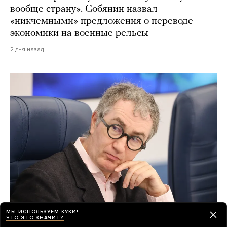
вообще страну». Собянин назвал
«никчемными» предложения о переводе
экономики на военные рельсы
2 дня назад
МЫ ИСПОЛЬЗУЕМ КУКИ!
ЧТО ЭТО ЗНАЧИТ?
Ректор ГИТИСа Григорий Заславский