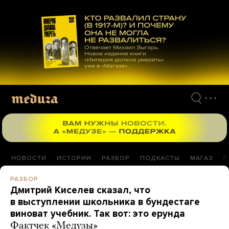
Перейти
к
материалам
НОВОСТИ
ИСТОРИИ
РАЗБОР
ПОДКАСТЫ
МАГАЗ
П
РАЗБОР
Дмитрий Киселев сказал, что
в выступлении школьника в бундестаге
виноват учебник. Так вот: это ерунда
Фактчек «Медузы»