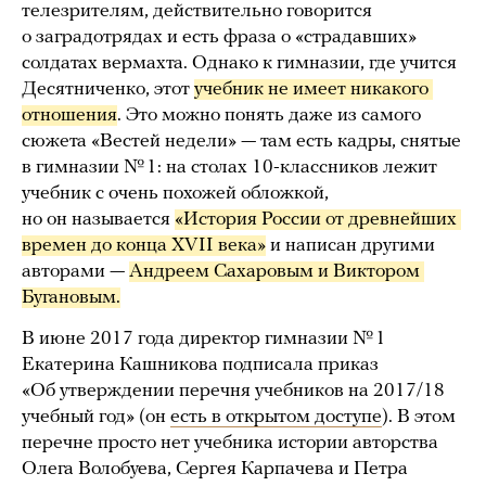
телезрителям, действительно говорится
о заградотрядах и есть фраза о «страдавших»
солдатах вермахта. Однако к гимназии, где учится
Десятниченко, этот
учебник не имеет никакого 
отношения
. Это можно понять даже из самого
сюжета «Вестей недели» — там есть кадры, снятые
в гимназии № 1: на столах 10-классников лежит
учебник с очень похожей обложкой,
но он называется
«История России от древнейших 
времен до конца XVII века»
и написан другими
авторами —
Андреем Сахаровым и Виктором 
Бугановым.
В июне 2017 года директор гимназии № 1
Екатерина Кашникова подписала приказ
«Об утверждении перечня учебников на 2017/18
учебный год» (он
есть в открытом доступе
). В этом
перечне просто нет учебника истории авторства
Олега Волобуева, Сергея Карпачева и Петра