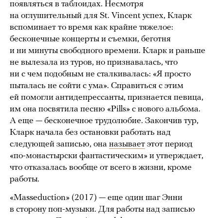
появляться в таблоидах. Несмотря
на оглушительный для St. Vincent успех, Кларк
вспоминает то время как крайне тяжелое:
бесконечные концерты и съемки, беготня
и ни минуты свободного времени. Кларк и раньше
не вылезала из туров, но признавалась, что
ни с чем подобным не сталкивалась: «Я просто
пыталась не сойти с ума». Справиться с этим
ей помогли антидепрессанты, признается певица,
им она посвятила песню «Pills» с нового альбома.
А еще — бесконечное трудолюбие. Закончив тур,
Кларк начала без остановки работать над
следующей записью, она
называет
этот период
«по-монастырски фантастическим» и утверждает,
что отказалась вообще от всего в жизни, кроме
работы.
«Masseduction» (2017) — еще один шаг Энни
в сторону поп-музыки. Для работы над записью