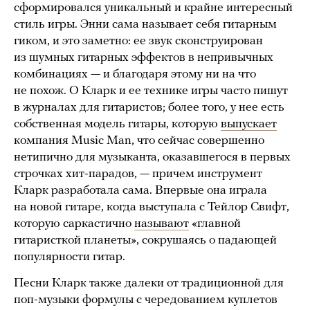
сформировался уникальный и крайне интересный
стиль игры. Энни сама называет себя гитарным
гиком, и это заметно: ее звук сконструирован
из шумных гитарных эффектов в непривычных
комбинациях — и благодаря этому ни на что
не похож. О Кларк и ее технике игры часто пишут
в журналах для гитаристов; более того, у нее есть
собственная модель гитары, которую
выпускает
компания Music Man, что сейчас совершенно
нетипично для музыканта, оказавшегося в первых
строчках хит-парадов, — причем инструмент
Кларк разработала сама. Впервые она играла
на новой гитаре, когда выступала с Тейлор Свифт,
которую саркастично
называют
«главной
гитаристкой планеты», сокрушаясь о падающей
популярности гитар.
Песни Кларк также далеки от традиционной для
поп-музыки формулы с чередованием куплетов