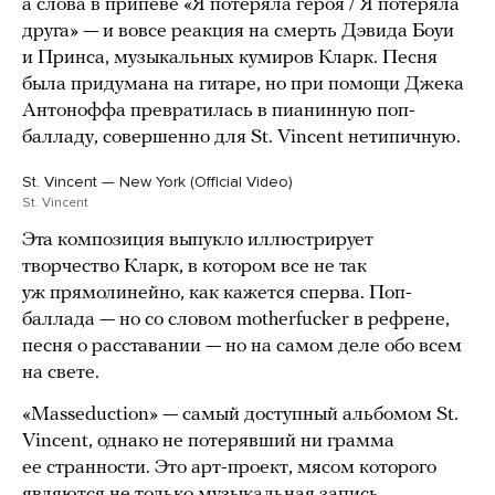
а слова в припеве «Я потеряла героя / Я потеряла
друга» — и вовсе реакция на смерть Дэвида Боуи
и Принса, музыкальных кумиров Кларк. Песня
была придумана на гитаре, но при помощи Джека
Антоноффа превратилась в пианинную поп-
балладу, совершенно для St. Vincent нетипичную.
St. Vincent — New York (Official Video)
St. Vincent
Эта композиция выпукло иллюстрирует
творчество Кларк, в котором все не так
уж прямолинейно, как кажется сперва. Поп-
баллада — но со словом motherfucker в рефрене,
песня о расставании — но на самом деле обо всем
на свете.
«Masseduction» — самый доступный альбомом St.
Vincent, однако не потерявший ни грамма
ее странности. Это арт-проект, мясом которого
являются не только музыкальная запись