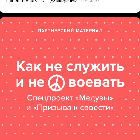
Magic link
Что-что?
Напишите нам