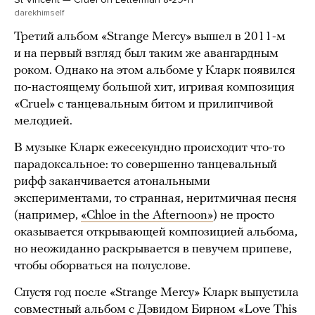
darekhimself
Третий альбом «Strange Mercy» вышел в 2011-м
и на первый взгляд был таким же авангардным
роком. Однако на этом альбоме у Кларк появился
по-настоящему большой хит, игривая композиция
«Cruel» с танцевальным битом и прилипчивой
мелодией.
В музыке Кларк ежесекундно происходит что-то
парадоксальное: то совершенно танцевальный
рифф заканчивается атональными
экспериментами, то странная, неритмичная песня
(например,
«Chloe in the Afternoon»
) не просто
оказывается открывающей композицией альбома,
но неожиданно раскрывается в певучем припеве,
чтобы оборваться на полуслове.
Спустя год после «Strange Mercy» Кларк выпустила
совместный альбом с Дэвидом Бирном «Love This