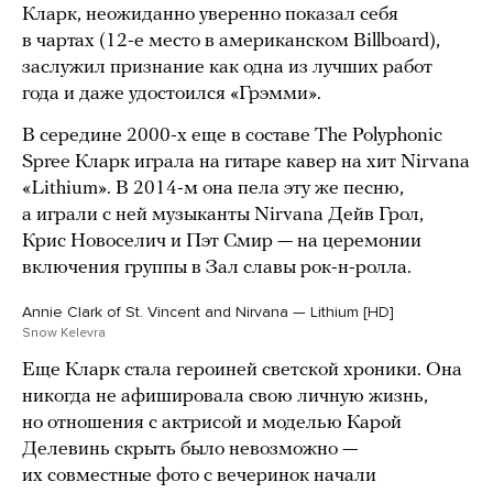
Кларк, неожиданно уверенно показал себя
в чартах (12-е место в американском Billboard),
заслужил признание как одна из лучших работ
года и даже удостоился «Грэмми».
В середине 2000-х еще в составе The Polyphonic
Spree Кларк играла на гитаре кавер на хит Nirvana
«Lithium». В 2014-м она пела эту же песню,
а играли с ней музыканты Nirvana Дейв Грол,
Крис Новоселич и Пэт Смир — на церемонии
включения группы в Зал славы рок-н-ролла.
Annie Clark of St. Vincent and Nirvana — Lithium [HD]
Snow Kelevra
Еще Кларк стала героиней светской хроники. Она
никогда не афишировала свою личную жизнь,
но отношения с актрисой и моделью Карой
Делевинь скрыть было невозможно —
их совместные фото с вечеринок начали