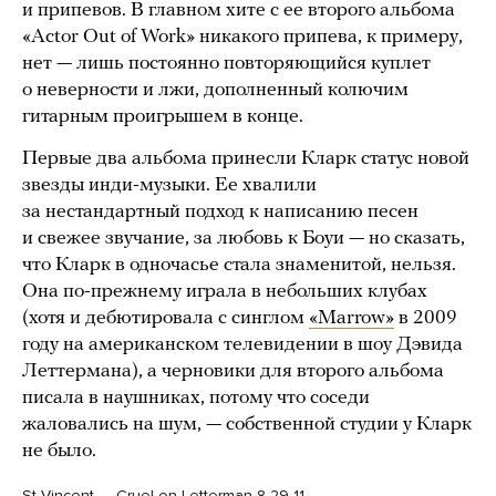
и припевов. В главном хите с ее второго альбома
«Actor Out of Work» никакого припева, к примеру,
нет — лишь постоянно повторяющийся куплет
о неверности и лжи, дополненный колючим
гитарным проигрышем в конце.
Первые два альбома принесли Кларк статус новой
звезды инди-музыки. Ее хвалили
за нестандартный подход к написанию песен
и свежее звучание, за любовь к Боуи — но сказать,
что Кларк в одночасье стала знаменитой, нельзя.
Она по-прежнему играла в небольших клубах
(хотя и дебютировала с синглом
«Marrow»
в 2009
году на американском телевидении в шоу Дэвида
Леттермана), а черновики для второго альбома
писала в наушниках, потому что соседи
жаловались на шум, — собственной студии у Кларк
не было.
St Vincent — Cruel on Letterman 8-29-11