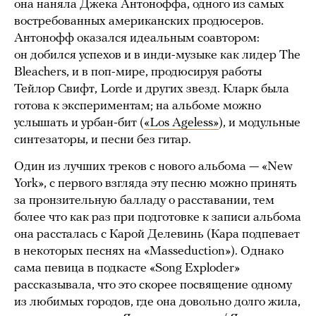
она наняла Джека Антоноффа, одного из самых
востребованных американских продюсеров.
Антонофф оказался идеальным соавтором:
он добился успехов и в инди-музыке как лидер The
Bleachers, и в поп-мире, продюсируя работы
Тейлор Свифт, Lorde и других звезд. Кларк была
готова к экспериментам; на альбоме можно
услышать и урбан-бит (
«Los Ageless»
), и модульные
синтезаторы, и песни без гитар.
Один из лучших треков с нового альбома — «New
York», с первого взгляда эту песню можно принять
за пронзительную балладу о расставании, тем
более что как раз при подготовке к записи альбома
она рассталась с Карой Делевинь (Кара подпевает
в некоторых песнях на «Masseduction»). Однако
сама певица в подкасте «Song Exploder»
рассказывала, что это скорее посвящение одному
из любимых городов, где она довольно долго жила,