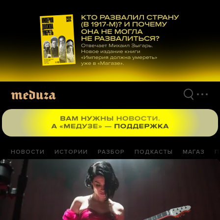
Перейти
к
материалам
НОВОСТИ
ИСТОРИИ
РАЗБОР
ПОДКАСТЫ
МАГАЗ
П