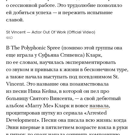
о сессионной работе. Это трудолюбие позволило
ей добиться успеха — и пережить испытание
славой.
St Vincent — Actor Out Of Work (Official Video)
4AD
В The Polyphonic Spree (помимо этой группы она
еще играла у Суфьяна Стивенса) Кларк,
по ее словам, научилась экспериментировать
со звуком и привыкла к жизни в бесконечном туре,
а также начала выступать под псевдонимом St.
Vincent. Это название она позаимствовала
из песни Ника Кейва, в которой он пел про
больницу Святого Винсента, — а свой дебютный
альбом «Marry Me» Кларк и вовсе
назвала
,
процитировав шутку из сериала «Arrested
Development». Песни она писала всю жизнь: когда
Энни впервые в пятилетнем возрасте взяла в руки
в гитару, то сразу начала сочинять композицию.