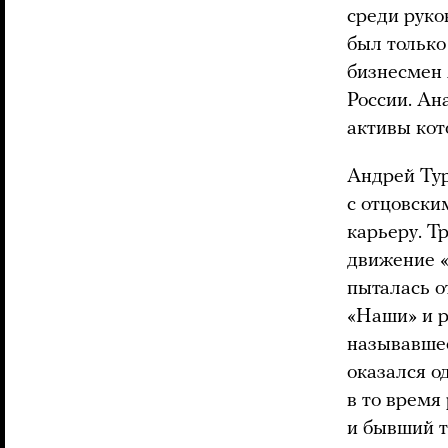
среди руко
был только
бизнесмен 
России. Ан
активы кот
Андрей Тур
с отцовски
карьеру. Т
движение «
пыталась о
«Наши» и 
называвшее
оказался о
в то время
и бывший т