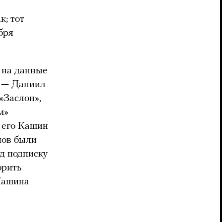
к; тот
бря
ь на данные
л — Даниил
«Заслон»,
м»
 его Кашин
нов были
д подписку
орить
 Кашина