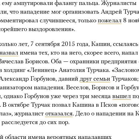
, ему ампутировали фалангу пальца. Журналисты
ли, что нападение мог организовать Андрей Турча
омментировал случившееся, только
пожелал
8 ноя
орейшего выздоровления».
колько лет, 7 сентября 2015 года, Кашин, ссылаяс
назвал
имена тех, кто на него, скорее всего, напа
Вячеслав Борисов. Оба — охранники предприятия 
в холдинг «Ленинец» Анатолия Турчака. «Заслоно
Александр Горбунов, давний
друг семьи
Турчаков;
ганизатором нападения. Веселов, Борисов и Горбу
, однако Горбунов уже через три месяца
вышел
по
. В октябре Турчак позвал Кашина в Псков «погов
глаз», журналист
отказался
. Дело о нападении на
расследуется до сих пор.
й области имена вероятных нападавших