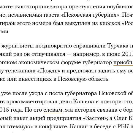
жительного организатора преступления опубликов
ие, независимая газета «Псковская губерния». Поч
ираж этого номера был выкуплен из киосков «Ро
ыми.
 журналисты неоднократно спрашивали Турчака п
який раз он отшучивался — например, в июне 201
ргском экономическом форуме губернатор
приобн
у телеканала «Дождь» и предложил задать ему в
ке или инвестициях в Псковскую область.
 уже после ухода с поста губернатора Псковской о
ть прокомментировал дело Кашина и повторил то,
015 года. По его
словам
, эта история связана с бо
ьный пакет акций предприятия «Заслон»; а Олег 
ан втемную» в конфликте. Кашин в беседе с РБК н