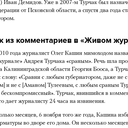
) Иван Демидов. Уже в 2007-м Турчак был назна
ерации от Псковской области, а спустя два года ст
тором.
к из комментариев в «Живом жу
2010 года журналист Олег Кашин мимоходом назв
урнале» Андрея Турчака «сраным». Речь шла пр
а Калининградской области Георгия Бооса, а Турч
 слову: «Сравни с любым губернатором, даже не 
] и не с [Аманом] Тулеевым, с любым сраным Т
о бескомпромиссный». Турчак, явившийся в комме
то дает журналисту 24 часа на извинения.
олько месяцев, 6 ноября того же года, Кашина изб
рматуры во дворе его дома. Он несколько месяце