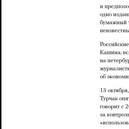
и предполо
одно издан
бумажный т
неизвестн
Российские
Кашина; вс
на петербу
журналистк
об экономи
13 октября,
Турчак опя
говорит с 2
за контрол
«использов