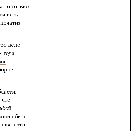
ало только
ти весь
спечати»
ро дело
7 года
ял
опрос
бласти,
 что
рьбой
Кашин был
азвал эти