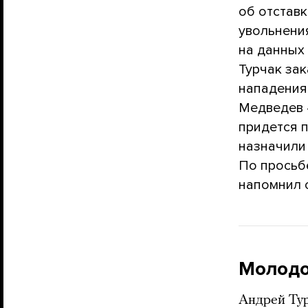
об отставк
увольнени
на данных 
Турчак зак
нападения
Медведев 
придется п
назначили
По просьб
напомнил 
Молодо
Андрей Тур