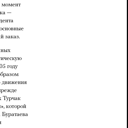
т момент
ака —
дента
 основные
й заказ.
нных
тическую
05 году
образом
о движения
прежде
х Турчак
», которой
а Буратаева
и