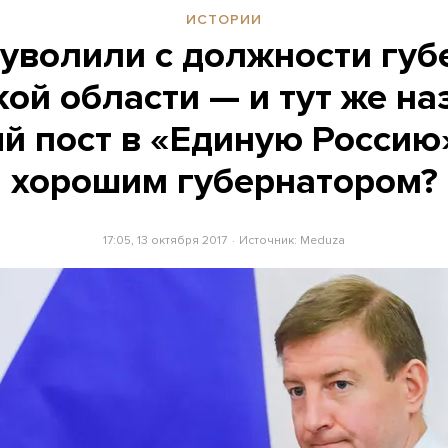
ИСТОРИИ
 уволили с должности губ
ой области — и тут же н
й пост в «Единую Россию
хорошим губернатором?
17:05, 13 октября 2017
Источник:
Meduza