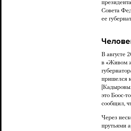
президента
Совета Фед
ее губерна
Челове
В августе 
в «Живом ж
губернатор
пришелся к
[Кадыровым
это Боос-т
сообщил, ч
Через неск
прутьями а