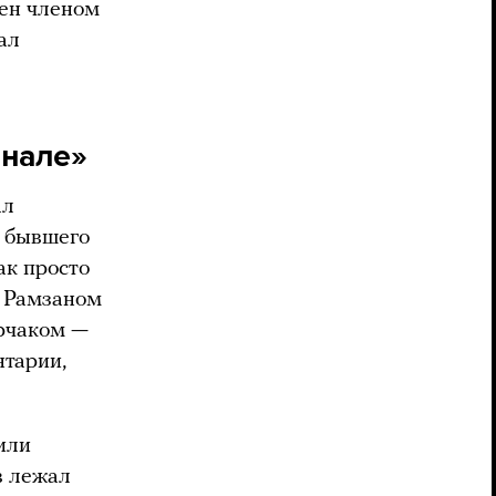
чен членом
ал
рнале»
ал
о бывшего
ак просто
с Рамзаном
урчаком —
нтарии,
или
в лежал