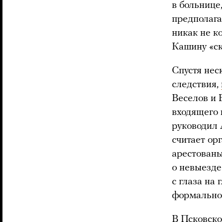
в больнице
предполага
никак не к
Кашину «ск
Спустя нес
следствия,
Веселов и 
входящего 
руководил 
считает ор
арестованы
о невыезде
с глаза на 
формально 
В Псковско