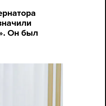
ернатора
азначили
». Он был