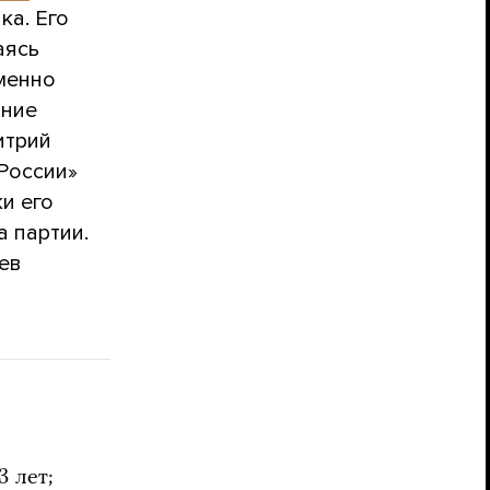
ка. Его
аясь
именно
ание
итрий
России»
и его
 партии.
ев
3 лет;