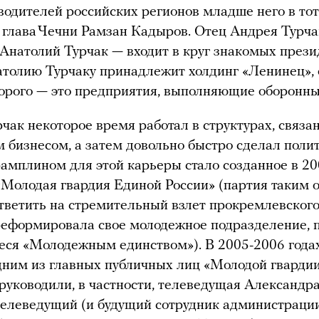
водителей российских регионов младше него в то
 глава Чечни Рамзан Кадыров. Отец Андрея Турч
Анатолий Турчак — входит в круг знакомых прези
атолию Турчаку принадлежит холдинг «Ленинец»,
орого — это предприятия, выполняющие оборонны
чак некоторое время работал в структурах, связа
м бизнесом, а затем довольно быстро сделал поли
рамплином для этой карьеры стало созданное в 20
Молодая гвардия Единой России» (партия таким 
тветить на стремительный взлет прокремлевског
реформировала свое молодежное подразделение, 
ся «Молодежным единством»). В 2005-2006 года
дним из главных публичных лиц «Молодой гвардии
 руководили, в частности, телеведущая Александр
елеведущий (и будущий сотрудник администраци