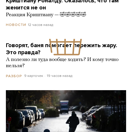
Криштиану Роналду. Оказалось, что там
женится не он
Реакция Криштиану — 🤣🤣🤣🤣🤣
12 часов назад
НОВОСТИ
Говорят, баня помогает пережить жару.
Это правда?
А полезно ли туда вообще ходить? И кому точно
нельзя?
9 карточек
19 часов назад
РАЗБОР