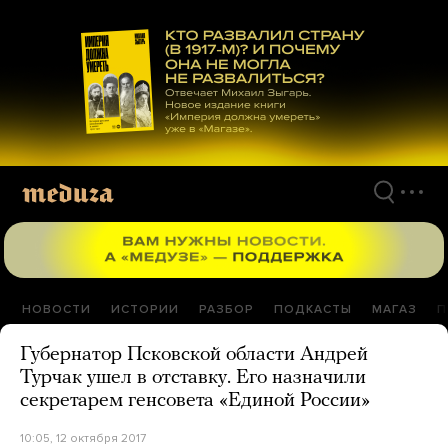
Перейти
к
материалам
НОВОСТИ
ИСТОРИИ
РАЗБОР
ПОДКАСТЫ
МАГАЗ
П
Губернатор Псковской области Андрей
Турчак ушел в отставку. Его назначили
секретарем генсовета «Единой России»
10:05, 12 октября 2017