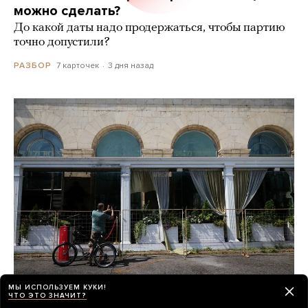
можно сделать?
До какой даты надо продержаться, чтобы партию
точно допустили?
7 карточек
3 дня назад
РАЗБОР
МЫ ИСПОЛЬЗУЕМ КУКИ!
ЧТО ЭТО ЗНАЧИТ?
Почти неделю назад в ресторане