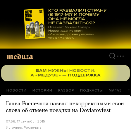
Перейти
к
материалам
НОВОСТИ
ИСТОРИИ
РАЗБОР
ПОДКАСТЫ
МАГАЗ
П
Глава Роспечати назвал некорректными свои
слова об отмене поездки на Dovlatovfest
07:56, 17 сентября 2015
Источник:
Роспечать