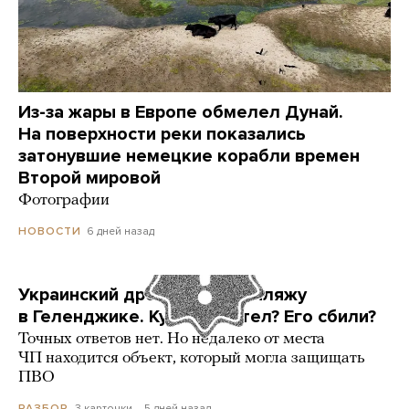
Из-за жары в Европе обмелел Дунай.
На поверхности реки показались
затонувшие немецкие корабли времен
Второй мировой
Фотографии
6 дней назад
НОВОСТИ
Украинский дрон попал по пляжу
в Геленджике. Куда он летел? Его сбили?
Точных ответов нет. Но недалеко от места
ЧП находится объект, который могла защищать
ПВО
3 карточки
5 дней назад
РАЗБОР