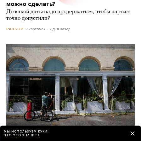
можно сделать?
До какой даты надо продержаться, чтобы партию
точно допустили?
7 карточек
2 дня назад
РАЗБОР
МЫ ИСПОЛЬЗУЕМ КУКИ!
Почти неделю назад в ресторане
ЧТО ЭТО ЗНАЧИТ?