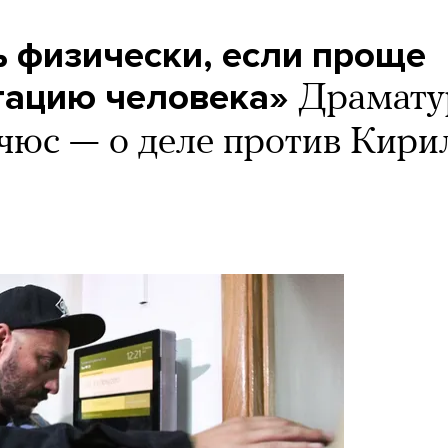
ь физически, если проще
тацию человека»
Драмату
юс — о деле против Кири