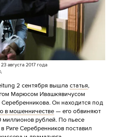
23 августа 2017 года
A
Zeitung 2 сентября вышла
статья
,
ргом Марюсом Ивашкявичусом
 Серебренникова. Он находится под
ю в мошенничестве
— его обвиняют
0 миллионов рублей. По пьесе
 в Риге Серебренников поставил