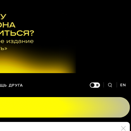
EN
ЩЬ ДРУГА