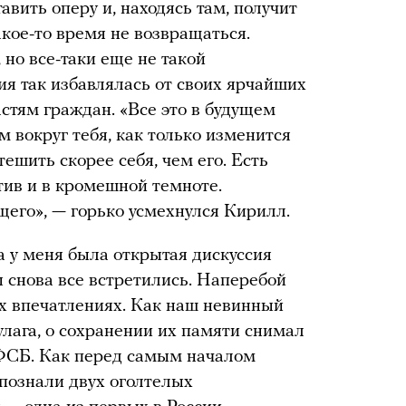
тавить оперу и, находясь там, получит
акое-то время не возвращаться.
но все-таки еще не такой
ия так избавлялась от своих ярчайших
стям граждан. «Все это в будущем
м вокруг тебя, как только изменится
тешить скорее себя, чем его. Есть
тив и в кромешной темноте.
щего», — горько усмехнулся Кирилл.
 а у меня была открытая дискуссия
 снова все встретились. Наперебой
х впечатлениях. Как наш невинный
улага, о сохранении их памяти снимал
ФСБ. Как перед самым началом
опознали двух оголтелых