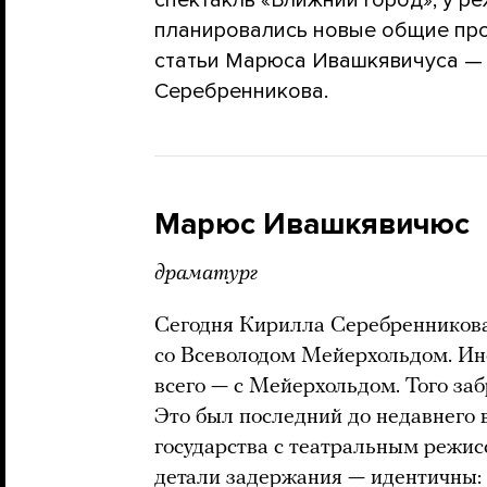
спектакль «Ближний город»; у р
планировались новые общие про
статьи Марюса Ивашкявичуса — 
Серебренникова.
Марюс Ивашкявичюс
драматург
Сегодня Кирилла Серебренникова
со Всеволодом Мейерхольдом. Ин
всего — с Мейерхольдом. Того заб
Это был последний до недавнего 
государства с театральным режис
детали задержания — идентичны: 