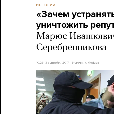
ИСТОРИИ
«Зачем устранят
уничтожить репу
Марюс Ивашкявич
Серебренникова
10:26, 3 сентября 2017
Источник:
Meduza