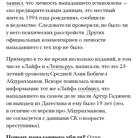
заявил
, что личность нападавшего установлена —
«по предварительным данным, это местный
житель 1994 года рождения», сообщили
в ведомстве. Следователи проверяли, не было ли
у него психических расстройств. Других
официальных комментариев о личности
нападавшего с тех пор не было.
Примерно в то же время несколько изданий, в том
числе «Лайф» и
«Лента.ру
», написали, что это 23-
летний уроженец Средней Азии Бобичел
Абдурахманов. Вскоре появилась новая
информация: тот же «Лайф»
сообщил
, что
нападавшего на самом деле звали Артур Гаджиев;
он выходец из Дагестана и ему было 19 лет (это,
в отличие от версии про Абдурахманова,
не согласуется с данными СК о возрасте
преступника).
Почему нападавшего убили?
Один