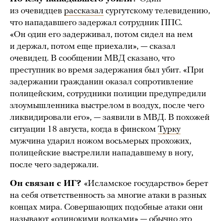
из очевидцев
рассказал
сургутскому телевидению,
что нападавшего задержал сотрудник ППС.
«Он один его задерживал, потом сидел на нем
и держал, потом еще приехали», — сказал
очевидец. В сообщении МВД сказано, что
преступник во время задержания был убит. «При
задержании гражданин оказал сопротивление
полицейским, сотрудники полиции предупредили
злоумышленника выстрелом в воздух, после чего
ликвидировали его», — заявили в МВД. В похожей
ситуации 18 августа, когда в финском
Турку
мужчина ударил ножом восьмерых прохожих,
полицейские выстрелили нападавшему в ногу,
после чего задержали.
Он связан с ИГ?
«Исламское государство» берет
на себя ответственность за многие атаки в разных
концах мира. Совершающих подобные атаки они
называют «одинокими волками» — обычно это