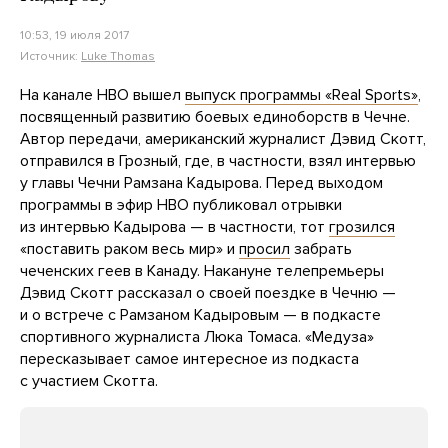
10:53, 19 июля 2017
Источник:
Luke Thomas
На канале HBO вышел
выпуск программы «Real Sports»
,
посвященный развитию боевых единоборств в Чечне.
Автор передачи, американский журналист Дэвид Скотт,
отправился в Грозный, где, в частности, взял интервью
у главы Чечни Рамзана Кадырова. Перед выходом
программы в эфир HBO публиковал отрывки
из интервью Кадырова — в частности, тот
грозился
«поставить раком весь мир» и
просил
забрать
чеченских геев в Канаду. Накануне телепремьеры
Дэвид Скотт рассказал о своей поездке в Чечню —
и о встрече с Рамзаном Кадыровым — в подкасте
спортивного журналиста Люка Томаса. «Медуза»
пересказывает самое интересное из подкаста
с участием Скотта.