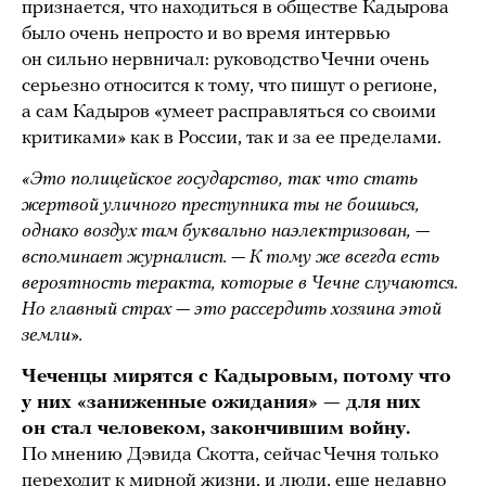
признается, что находиться в обществе Кадырова
было очень непросто и во время интервью
он сильно нервничал: руководство Чечни очень
серьезно относится к тому, что пишут о регионе,
а сам Кадыров «умеет расправляться со своими
критиками» как в России, так и за ее пределами.
«Это полицейское государство, так что стать
жертвой уличного преступника ты не боишься,
однако воздух там буквально наэлектризован, —
вспоминает журналист. — К тому же всегда есть
вероятность теракта, которые в Чечне случаются.
Но главный страх — это рассердить хозяина этой
земли».
Чеченцы мирятся с Кадыровым, потому что
у них «заниженные ожидания» — для них
он стал человеком, закончившим войну.
По мнению Дэвида Скотта, сейчас Чечня только
переходит к мирной жизни, и люди, еще недавно