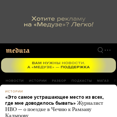
Перейти
к
материалам
НОВОСТИ
ИСТОРИИ
РАЗБОР
ПОДКАСТЫ
МАГАЗ
П
ИСТОРИИ
«Это самое устрашающее место из всех,
где мне доводилось бывать»
Журналист
HBO — о поездке в Чечню к Рамзану
Кадырову