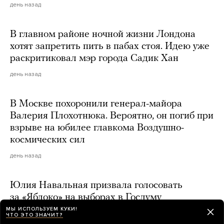
день назад
В главном районе ночной жизни Лондона
хотят запретить пить в пабах стоя. Идею уже
раскритиковал мэр города Садик Хан
день назад
В Москве похоронили генерал-майора
Валерия Плохотнюка. Вероятно, он погиб при
взрыве на юбилее главкома Воздушно-
космических сил
день назад
Юлия Навальная призвала голосовать
за «Яблоко» на выборах в Госдуму
МЫ ИСПОЛЬЗУЕМ КУКИ!
день назад
ЧТО ЭТО ЗНАЧИТ?