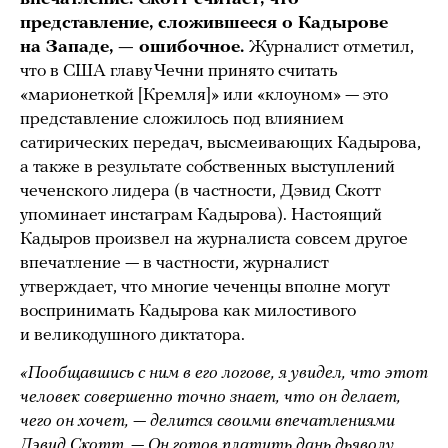
представление, сложившееся о Кадырове
на Западе, — ошибочное.
Журналист отметил,
что в США главу Чечни принято считать
«марионеткой [Кремля]» или «клоуном» — это
представление сложилось под влиянием
сатирических передач, высмеивающих Кадырова,
а также в результате собственных выступлений
чеченского лидера (в частности, Дэвид Скотт
упоминает инстаграм Кадырова). Настоящий
Кадыров произвел на журналиста совсем другое
впечатление — в частности, журналист
утверждает, что многие чеченцы вполне могут
воспринимать Кадырова как милостивого
и великодушного диктатора.
«Пообщавшись с ним в его логове, я увидел, что этот
человек совершенно точно знает, что он делает,
чего он хочет, — делится своими впечатлениями
Дэвид Скотт. — Он готов платить дань дьяволу,