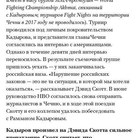
имеет в виду другой MMA-промоушн — World
Fighting Championship Akhmat, связанный
с Кадыровым; турниров Fight Nights на территории
Чечни в 2017 году не проводилось
). Турнир
проводился под личным покровительством
Кадырова, и представители главы Чечни
согласились на интервью с американцами.
Однако в течение девяти дней интервью
переносилось. В результате съемочной группе
пришлось уехать — у них заканчивалась
российская виза. «Нарушение российских
законов — это не та ситуация, в которой мы хотели
оказаться», — рассказывает Дэвид Скотт. В июне
руководство HBO согласилось снова отправить
журналистов в Чечню, и в ходе этой поездки
Скотту и его коллегам удалось побеседовать
с Рамзаном Кадыровым.
Кадыров произвел на Дэвида Скотта сильное
впечатление. Скотт считает, что