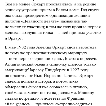
Тем не менее Эрхарт прославилась, а на родине
экипажу устроили прием в Белом доме. Год спустя
она стала президентом организации женщин-
пилотов «Девяносто девять», названной так
по числу ее участниц; в том же году
прошла
первая
женская воздушная гонка — в ней приняла участие
и Эрхарт.
В мае 1932 года Амелия Эрхарт снова вылетела
по тому же трансатлантическому маршруту
— но теперь совершенно одна. До этого пересечь
Атлантический океан в одиночку удалось только
американцу Чарльзу Линдбергу: в 1927 году
он пролетел от Нью-Йорка до Парижа. Эрхарт
сначала попала в шторм, а потом из-за
обмерзания фюзеляжа сорвалась в штопор,
«поймав» самолет почти над волнами. Машину
сильно истрепало, и долететь до Франции
ей не удалось — пришлось экстренно садиться