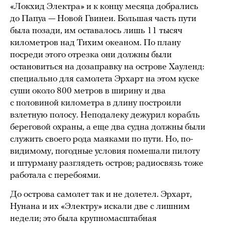
«Локхид Электра» и к концу месяца добрались
до Папуа — Новой Гвинеи. Большая часть пути
была позади, им оставалось лишь 11 тысяч
километров над Тихим океаном. По плану
посреди этого отрезка они должны были
остановиться на дозаправку на острове Хауленд:
специально для самолета Эрхарт на этом куске
суши около 800 метров в ширину и два
с половиной километра в длину построили
взлетную полосу. Неподалеку дежурил корабль
береговой охраны, а еще два судна должны были
служить своего рода маяками по пути. Но, по-
видимому, погодные условия помешали пилоту
и штурману разглядеть остров; радиосвязь тоже
работала с перебоями.
До острова самолет так и не долетел. Эрхарт,
Нунана и их «Электру» искали две с лишним
недели; это была крупномасштабная