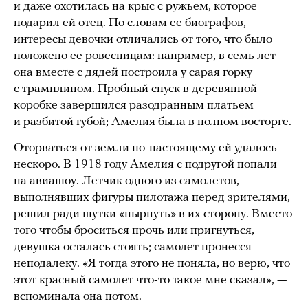
и даже охотилась на крыс с ружьем, которое
подарил ей отец. По словам ее биографов,
интересы девочки отличались от того, что было
положено ее ровесницам: например, в семь лет
она вместе с дядей построила у сарая горку
с трамплином. Пробный спуск в деревянной
коробке завершился разодранным платьем
и разбитой губой; Амелия была в полном восторге.
Оторваться от земли по-настоящему ей удалось
нескоро. В 1918 году Амелия с подругой попали
на авиашоу. Летчик одного из самолетов,
выполнявших фигуры пилотажа перед зрителями,
решил ради шутки «нырнуть» в их сторону. Вместо
того чтобы броситься прочь или пригнуться,
девушка осталась стоять; самолет пронесся
неподалеку. «Я тогда этого не поняла, но верю, что
этот красный самолет что-то такое мне сказал», —
вспоминала
она потом.