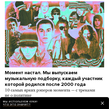
Момент настал. Мы выпускаем
музыкальную подборку, каждый участник
которой родился после 2000 года
10 самых ярких рэперов момента — с треками
не о политике
МЫ ИСПОЛЬЗУЕМ КУКИ!
день назад
ИСТОРИИ
ЧТО ЭТО ЗНАЧИТ?