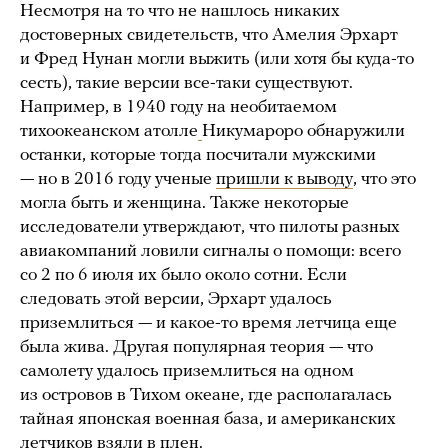
Несмотря на то что не нашлось никаких
достоверных свидетельств, что Амелия Эрхарт
и Фред Нунан могли выжить (или хотя бы куда-то
сесть), такие версии все-таки существуют.
Например, в 1940 году на необитаемом
тихоокеанском атолле
Никумароро обнаружили
останки, которые тогда посчитали мужскими
— но в 2016 году ученые
пришли к выводу
, что это
могла быть и женщина. Также некоторые
исследователи утверждают, что пилоты разных
авиакомпаний ловили сигналы о помощи: всего
со 2 по 6 июля их было около сотни. Если
следовать этой версии, Эрхарт удалось
приземлиться — и какое-то время летчица еще
была жива. Другая популярная теория — что
самолету удалось приземлиться на одном
из островов в Тихом океане, где располагалась
тайная японская военная база, и американских
летчиков взяли в плен.