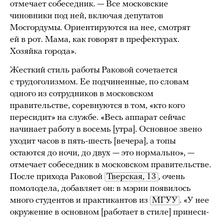
отмечает собеседник. — Все московские
чиновники под ней, включая депутатов
Мосгордумы. Ориентируются на нее, смотрят
ей в рот. Мама, как говорят в префектурах.
Хозяйка города».
Жесткий стиль работы Раковой сочетается
с трудоголизмом. Ее подчиненные, по словам
одного из сотрудников в московском
правительстве, соревнуются в том, «кто кого
пересидит» на службе. «Весь аппарат сейчас
начинает работу в восемь [утра]. Основное звено
уходит часов в пять-шесть [вечера], а топы
остаются до ночи, до двух — это нормально», —
отмечает собеседник в московском правительстве.
После прихода Раковой
Тверская, 13
, очень
помолодела, добавляет он: в мэрии появилось
много студентов и практикантов из
МГУУ
.
«У нее
окружение в основном [работает в стиле] принеси-