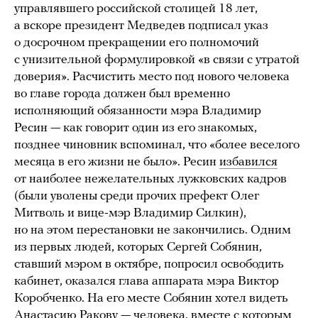
управлявшего российской столицей 18 лет,
а вскоре президент Медведев подписал указ
о досрочном прекращении его полномочий
с унизительной формулировкой «в связи с утратой
доверия». Расчистить место под нового человека
во главе города должен был временно
исполняющий обязанности мэра Владимир
Ресин — как говорит один из его знакомых,
позднее чиновник вспоминал, что «более веселого
месяца в его жизни не было». Ресин
избавился
от наиболее нежелательных лужковских кадров
(были уволены среди прочих префект Олег
Митволь и вице-мэр Владимир Силкин),
но на этом перестановки не закончились. Одним
из первых людей, которых Сергей Собянин,
ставший мэром в октябре, попросил освободить
кабинет, оказался глава аппарата мэра Виктор
Коробченко. На его месте Собянин хотел видеть
Анастасию Ракову — человека, вместе с которым