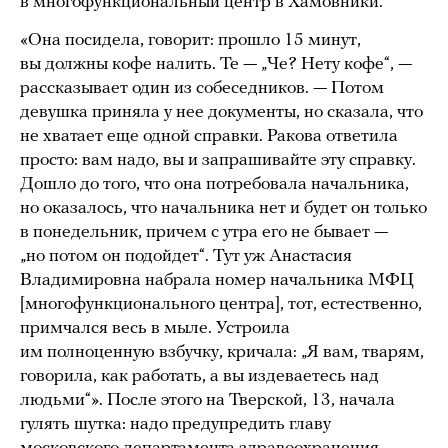
в многофункциональный центр в Хамовники.
«Она посидела, говорит: прошло 15 минут,
вы должны кофе налить. Те — „Че? Нету кофе“, —
рассказывает один из собеседников. — Потом
девушка приняла у нее документы, но сказала, что
не хватает еще одной справки. Ракова ответила
просто: вам надо, вы и запрашивайте эту справку.
Дошло до того, что она потребовала начальника,
но оказалось, что начальника нет и будет он только
в понедельник, причем с утра его не бывает —
„но потом он подойдет“. Тут уж Анастасия
Владимировна набрала номер начальника МФЦ
[многофункционального центра], тот, естественно,
примчался весь в мыле. Устроила
им полноценную взбучку, кричала: „Я вам, тварям,
говорила, как работать, а вы издеваетесь над
людьми“». После этого на Тверской, 13, начала
гулять шутка: надо предупредить главу