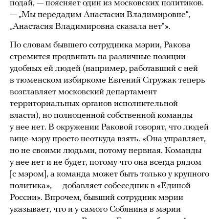
подай, — поясняет один из московских политиков.
— „Мы передадим Анастасии Владимировне“,
„Анастасия Владимировна сказала нет“».
По словам бывшего сотрудника мэрии, Ракова
стремится продвигать на различные позиции
удобных ей людей (например, работавший с ней
в тюменском избиркоме Евгений Стружак теперь
возглавляет московский департамент
территориальных органов исполнительной
власти), но полноценной собственной команды
у нее нет. В окружении Раковой говорят, что людей
вице-мэру просто неоткуда взять. «Она управляет,
но не своими людьми, потому нервная. Команды
у нее нет и не будет, потому что она всегда рядом
[с мэром], а команда может быть только у крупного
политика», — добавляет собеседник в «Единой
России». Впрочем, бывший сотрудник мэрии
указывает, что и у самого Собянина в мэрии