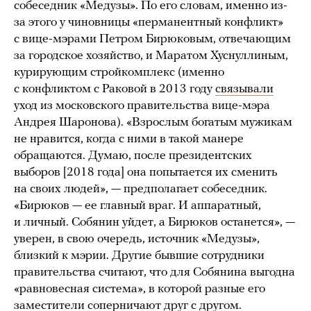
собеседник «Медузы». По его словам, именно из-
за этого у чиновницы «перманентный конфликт»
с вице-мэрами Петром Бирюковым, отвечающим
за городское хозяйство, и Маратом Хуснуллиным,
курирующим стройкомплекс (именно
с конфликтом с Раковой в 2013 году
связывали
уход из московского правительства вице-мэра
Андрея Шаронова). «Взрослым богатым мужикам
не нравится, когда с ними в такой манере
обращаются. Думаю, после президентских
выборов [2018 года] она попытается их сменить
на своих людей», — предполагает собеседник.
«Бирюков — ее главный враг. И аппаратный,
и личный. Собянин уйдет, а Бирюков останется», —
уверен, в свою очередь, источник «Медузы»,
близкий к мэрии. Другие бывшие сотрудники
правительства считают, что для Собянина выгодна
«равновесная система», в которой разные его
заместители соперничают друг с другом.