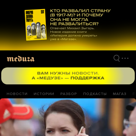
Перейти
к
материалам
НОВОСТИ
ИСТОРИИ
РАЗБОР
ПОДКАСТЫ
МАГАЗ
П