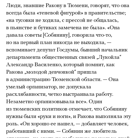
Люди, знавшие Ракову в Тюмени, говорят, что она
всегда была «теневой фигурой» в правительстве;
«на тусовки не ходила, с прессой не общалась,
в пьянстве и бутиках замечена не была». «Она
давала советы [Собянину], говорила что-то,
но на первый план никогда не выходила, —
вспоминает депутат Госдумы, бывший начальник
департамента общественных связей „Лукойла“
Александр Василенко, который помнит, как
Ракова „молодой девчонкой“ пришла
в администрацию Тюменской области. — Она
умелый организатор, не допускала
расхлябанности, четко выстраивала работу.
Незаметно организовывала все». Один
из тюменских политиков отмечает, что Собянину
нужны были «руки и ноги», и Ракова выполняла эту
роль. «Он хорошо ее нашел, — добавляет человек,
работавший с ними. — Собянин же любитель