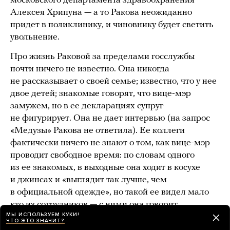
московского департамента здравоохранения
Алексея Хрипуна — а то Ракова неожиданно
придет в поликлинику, и чиновнику будет светить
увольнение.
Про жизнь Раковой за пределами госслужбы
почти ничего не известно. Она никогда
не рассказывает о своей семье; известно, что у нее
двое детей; знакомые говорят, что вице-мэр
замужем, но в ее декларациях супруг
не фигурирует. Она не дает интервью (на запрос
«Медузы» Ракова не ответила). Ее коллеги
фактически ничего не знают о том, как вице-мэр
проводит свободное время: по словам одного
из ее знакомых, в выходные она ходит в косухе
и джинсах и «выглядит так лучше, чем
в официальной одежде», но такой ее видел мало
кто из сотрудников — с ними она говорит
МЫ ИСПОЛЬЗУЕМ КУКИ!
исключительно о работе.
ЧТО ЭТО ЗНАЧИТ?