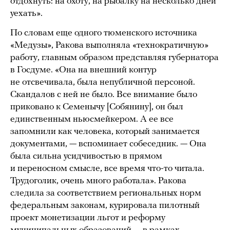
отдохнуть: на охоту, на рыбалку на несколько дней
уехать».
По словам еще одного тюменского источника
«Медузы», Ракова выполняла «технократичную»
работу, главным образом представляя губернатора
в Госдуме. «Она на внешний контур
не отсвечивала, была непубличной персоной.
Скандалов с ней не было. Все внимание было
приковано к Семенычу [Собянину], он был
единственным ньюсмейкером. А ее все
запомнили как человека, который занимается
документами, — вспоминает собеседник. — Она
была сильна усидчивостью в прямом
и переносном смысле, все время что-то читала.
Трудоголик, очень много работала». Ракова
следила за соответствием региональных норм
федеральным законам, курировала пилотный
проект монетизации льгот и реформу