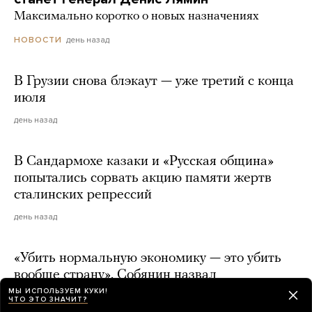
Максимально коротко о новых назначениях
день назад
НОВОСТИ
В Грузии снова блэкаут — уже третий с конца
июля
день назад
В Сандармохе казаки и «Русская община»
попытались сорвать акцию памяти жертв
сталинских репрессий
день назад
«Убить нормальную экономику — это убить
вообще страну». Собянин назвал
«никчемными» предложения о переводе
МЫ ИСПОЛЬЗУЕМ КУКИ!
ЧТО ЭТО ЗНАЧИТ?
экономики на военные рельсы