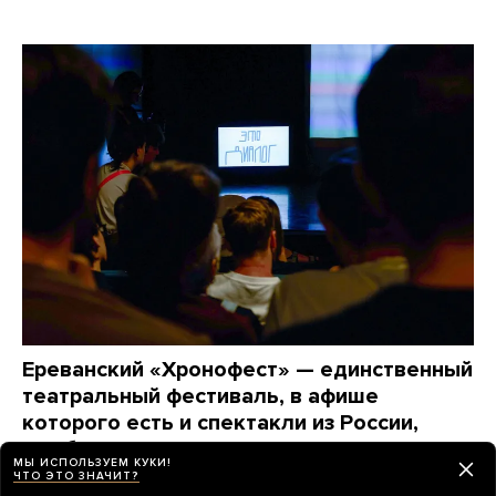
Ереванский «Хронофест» — единственный
театральный фестиваль, в афише
которого есть и спектакли из России,
и работы эмигрантов, и иностранные
МЫ ИСПОЛЬЗУЕМ КУКИ!
проекты
ЧТО ЭТО ЗНАЧИТ?