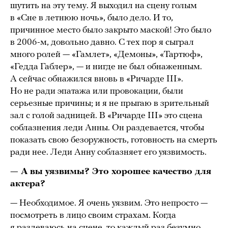
шутить на эту тему. Я выходил на сцену голым
в «Сне в летнюю ночь», было дело. И то,
причинное место было закрыто маской! Это было
в 2006-м, довольно давно. С тех пор я сыграл
много ролей — «Гамлет», «Демоны», «Тартюф»,
«Гедда Габлер», — и нигде не был обнаженным.
А сейчас обнажился вновь в «Ричарде III».
Но не ради эпатажа или провокации, были
серьезные причины; и я не прыгаю в зрительный
зал с голой задницей. В «Ричарде III» это сцена
соблазнения леди Анны. Он раздевается, чтобы
показать свою безоружность, готовность на смерть
ради нее. Леди Анну соблазняет его уязвимость.
— А вы уязвимы? Это хорошее качество для
актера?
— Необходимое. Я очень уязвим. Это непросто —
посмотреть в лицо своим страхам. Когда
я раздеваюсь на сцене, то каждый раз безумно