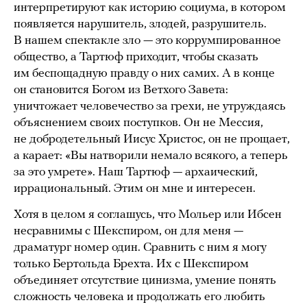
интерпретируют как историю социума, в котором
появляется нарушитель, злодей, разрушитель.
В нашем спектакле зло — это коррумпированное
общество, а Тартюф приходит, чтобы сказать
им беспощадную правду о них самих. А в конце
он становится Богом из Ветхого Завета:
уничтожает человечество за грехи, не утруждаясь
объяснением своих поступков. Он не Мессия,
не добродетельный Иисус Христос, он не прощает,
а карает: «Вы натворили немало всякого, а теперь
за это умрете». Наш Тартюф — архаический,
иррациональный. Этим он мне и интересен.
Хотя в целом я соглашусь, что Мольер или Ибсен
несравнимы с Шекспиром, он для меня —
драматург номер один. Сравнить с ним я могу
только Бертольда Брехта. Их с Шекспиром
объединяет отсутствие цинизма, умение понять
сложность человека и продолжать его любить