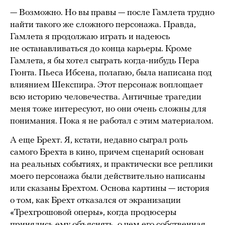
— Возможно. Но вы правы — после Гамлета трудно
найти такого же сложного персонажа. Правда,
Гамлета я продолжаю играть и надеюсь
не останавливаться до конца карьеры. Кроме
Гамлета, я бы хотел сыграть когда-нибудь Пера
Гюнта. Пьеса Ибсена, полагаю, была написана под
влиянием Шекспира. Этот персонаж воплощает
всю историю человечества. Античные трагедии
меня тоже интересуют, но они очень сложны для
понимания. Пока я не работал с этим материалом.
А еще Брехт. Я, кстати, недавно сыграл роль
самого Брехта в кино, причем сценарий основан
на реальных событиях, и практически все реплики
моего персонажа были действительно написаны
или сказаны Брехтом. Основа картины — история
о том, как Брехт отказался от экранизации
«Трехгрошовой оперы», когда продюсеры
принялись ему объяснять, о чем его собственная