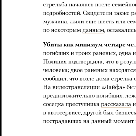
стрельба началась после семейно
подробностей. Свидетели также ра
мужчина, жили еще шесть или семь
по некоторым
данным
, оставалис
Убиты как минимум четыре че
погибших и троих раненых, одна и
Полиция
подтвердила
, что в рез
человека; двое раненых находятс
сообщил
, что возле дома стрелка
На видеотрансляции «Лайфа» был
предположительно погибших, леж
соседка преступника
рассказала
и
в автосервисе, другой был бизне
пострадавших на данный момент 