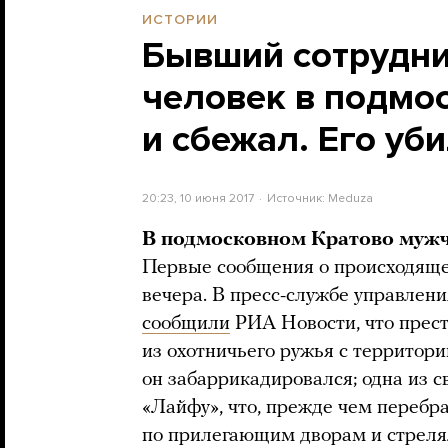
ИСТОРИИ
Бывший сотрудни
человек в подмо
и сбежал. Его уб
20:23, 10 июня 2017
Источник:
Meduza
В подмосковном Кратово мужч
Первые сообщения о происходяще
вечера. В пресс-службе управлен
сообщили
РИА Новости, что прес
из охотничьего ружья с территории
он забаррикадировался; одна из 
«Лайфу», что, прежде чем перебра
по прилегающим дворам и стреля