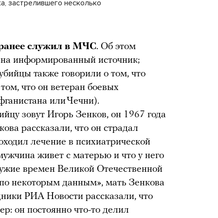
а, застрелившего несколько
ранее служил в МЧС
. Об этом
 на информированный источник;
убийцы также говорили о том, что
 том, что он ветеран боевых
ганистана или Чечни).
йцу зовут Игорь Зенков, он 1967 года
ова рассказали, что он страдал
оходил лечение в психиатрической
мужчина живет с матерью и что у него
оружие времен Великой Отечественной
 «по некоторым данным», мать Зенкова
дники РИА Новости рассказали, что
р: он постоянно что-то делил