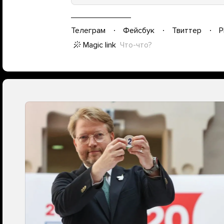
Телеграм
Фейсбук
Твиттер
P
Magic link
Что-что?