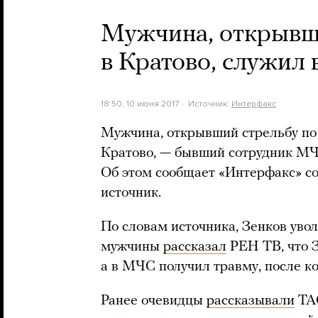
Мужчина, открывш
в Кратово, служил
18:50, 10 июня 2017
Источник:
Интерфакс
Мужчина, открывший стрельбу по
Кратово, — бывший сотрудник МЧ
Об этом сообщает «Интерфакс» с
источник.
По словам источника, Зенков уво
мужчины
рассказал
РЕН ТВ, что 
а в МЧС получил травму, после к
Ранее очевидцы
рассказывали
ТАС