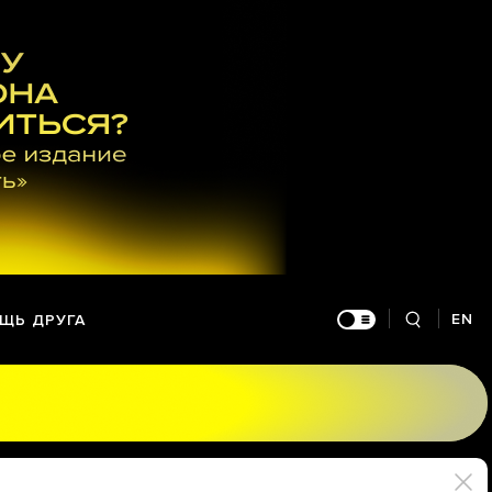
EN
ЩЬ ДРУГА