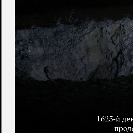
1625-й де
прод