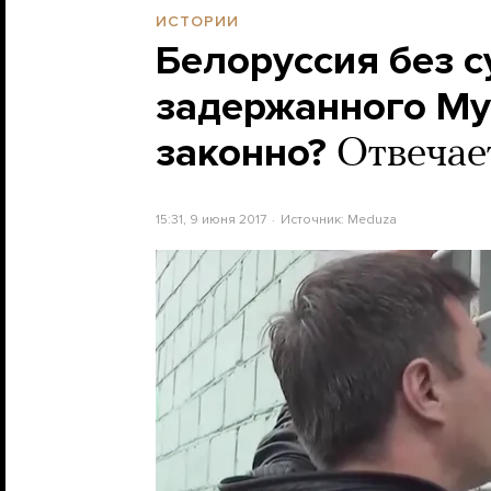
ИСТОРИИ
Белоруссия без с
задержанного Му
законно?
Отвечае
15:31, 9 июня 2017
Источник:
Meduza