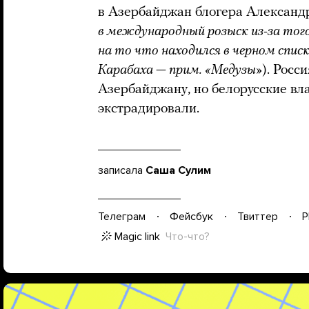
в Азербайджан блогера Александ
в международный розыск из-за того
на то что находился в черном списк
Карабаха — прим. «Медузы»
). Росс
Азербайджану, но белорусские вл
экстрадировали.
записала
Саша Сулим
Телеграм
Фейсбук
Твиттер
P
Magic link
Что-что?