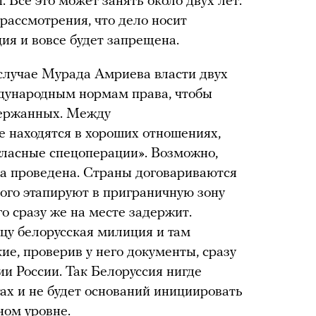
 Все это может занять около двух лет.
 рассмотрения, что дело носит
ия и вовсе будет запрещена.
 случае Мурада Амриева власти двух
ждународным нормам права, чтобы
держанных. Между
е находятся в хороших отношениях,
гласные спецоперации». Возможно,
ла проведена. Страны договариваются
ного этапируют в приграничную зону
его сразу же на месте задержит.
цу белорусская милиция и там
кие, проверив у него документы, сразу
и России. Так Белоруссия нигде
ах и не будет оснований инициировать
ном уровне.