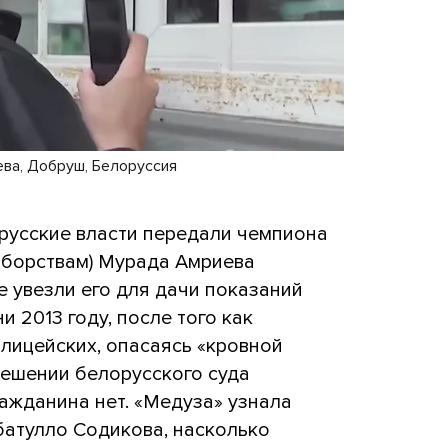
ва, Добруш, Белоруссия
орусские власти передали чемпиона
борствам) Мурада Амриева
 увезли его для дачи показаний
и 2013 году, после того как
лицейских, опасаясь «кровной
решении белорусского суда
ажданина нет. «Медуза» узнала
батулло Содикова, насколько