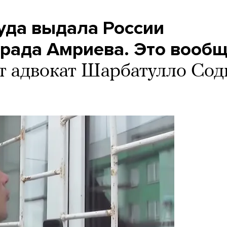
уда выдала России
рада Амриева. Это вооб
т адвокат Шарбатулло Сод