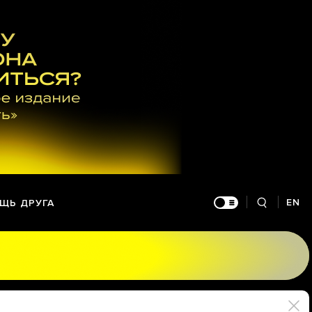
EN
ЩЬ ДРУГА