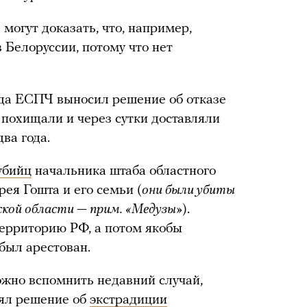
могут доказать, что, например,
 Белоруссии, потому что нет
гда ЕСПЧ выносил решение об отказе
о похищали и через сутки доставляли
два года.
убийц
начальника штаба областного
я Гошта и его семьи (
они были убиты
рской области — прим. «Медузы»
).
ерриторию РФ, а потом якобы
был арестован.
ожно вспомнить недавний случай,
нял решение об
экстрадиции