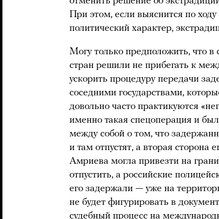
отменить решение об экстрадиции.
При этом, если выяснится по ходу
политический характер, экстрадиц
Могу только предположить, что в
стран решили не прибегать к ме
ускорить процедуру передачи за
соседними государствами, которы
довольно часто практикуются «не
именно такая спецоперация и бы
между собой о том, что задержан
и там отпустят, а вторая сторона 
Амриева могла привезти на грани
отпустить, а российские полицейс
его задержали — уже на территори
не будет фигурировать в документ
судебный процесс на международ