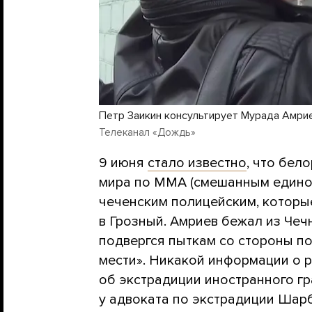
Петр Заикин консультирует Мурада Амрие
Телеканал «Дождь»
9 июня
стало известно
, что бел
мира по MMA (смешанным едино
чеченским полицейским, которые
в Грозный. Амриев бежал из Чечн
подвергся пыткам со стороны по
мести». Никакой информации о 
об экстрадиции иностранного гр
у адвоката по экстрадиции Шар